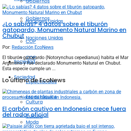
Gobiernos
Gobiernos
Naciones Unidas
¿Lo sabías? 4 datos sobre el tiburón
gatopardo, Monumento Natural Marino en
Chubut
Naciones Unidas
COP
Por:
Redacción EcoNews
COP
El tiburón gatopardo (Notorynchus cepedianus) habita el Mar
Sociedad
Argentino y fue declarado Monumento Natural en Chubut.
Esta especie cumple un ...
Sociedad
Lo último de EcoNews
Espectáculos
Espectáculos
Cultura
El carbón cautivo en Indonesia crece fuera
del radar oficial
Cultura
Moda