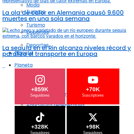
Moda
Turismo
La ola de calor en Alemania causó 9.600
muertes en una sola semana
Turismo
Deportes
Deportes
La sequía en el Rin alcanza niveles récord y
Planeta
paraliza el transporte en Europa
Planeta
Crisis Climática
Crisis Climática
+859K
+70K
Agricultura regenerativa
Agricultura regenerativa
Océanos
Océanos
+328K
+98K