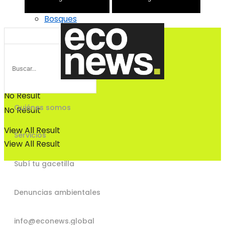
Bosques
Bosques
No Result
Quiénes somos
No Result
View All Result
Servicios
View All Result
Subí tu gacetilla
Denuncias ambientales
info@econews.global