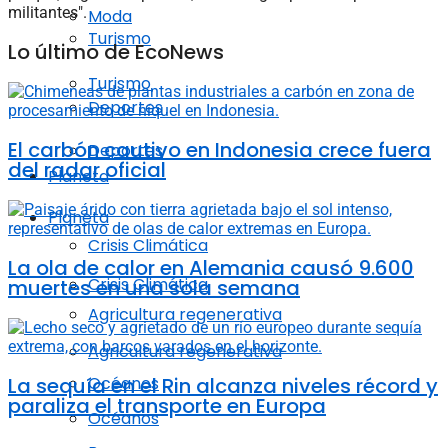
militantes".
Moda
Turismo
Lo último de EcoNews
Turismo
Deportes
El carbón cautivo en Indonesia crece fuera
Deportes
del radar oficial
Planeta
Planeta
Crisis Climática
La ola de calor en Alemania causó 9.600
Crisis Climática
muertes en una sola semana
Agricultura regenerativa
Agricultura regenerativa
La sequía en el Rin alcanza niveles récord y
Océanos
paraliza el transporte en Europa
Océanos