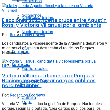
Gobiernos
Gobiernos
Naciones Unidas
Elecciones 2023: fuerte cruce entre Agustín
Rossi y Victoria Villarruel por el ambiente
Naciones Unidas
COP
Por:
Redacción EcoNews
Los candidatos a vicepresidente de la Argentina debatieron y
COP
mientras el oficialista destacaba el rol de los Parques
Sociedad
Nacionales, la ...
Sociedad
Espectáculos
Victoria Villarruel denuncia a Parques
Nacionales por “crear cargos públicos
Espectáculos
para militantes”
Cultura
Por:
Redacción EcoNews
Cultura
Moda
Victoria Villarruel criticó la gestión de Parques Nacionales
porque, según la diputada, "crea cargos públicos para los