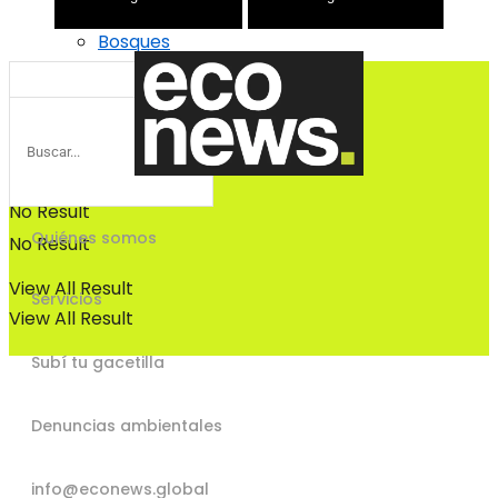
Bosques
Bosques
No Result
Quiénes somos
No Result
View All Result
Servicios
View All Result
Subí tu gacetilla
Denuncias ambientales
info@econews.global