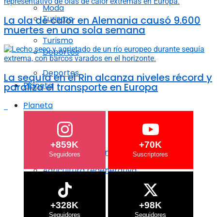
Moda
Turismo
La ola de calor en Alemania causó 9.600
muertes en una sola semana
Turismo
Deportes
Deportes
La sequía en el Rin alcanza niveles récord y
Planeta
paraliza el transporte en Europa
Planeta
Crisis Climática
Crisis Climática
+859K
+70K
Agricultura regenerativa
Agricultura regenerativa
Océanos
Océanos
+328K
+98K