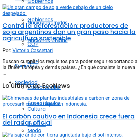
Gobiernos
Gobiernos
Naciones Unidas
Contra la deforestación: productores de
soja argentinos dan un gran paso hacia la
agricultura sostenible
Naciones Unidas
COP
Por:
Victoria Cassettari
COP
Buscan cumplir los requisitos para poder seguir exportando a
Sociedad
la Unión Europea y demás países. ¿En qué consiste la nueva
...
Sociedad
Lo último de EcoNews
Espectáculos
Espectáculos
Cultura
El carbón cautivo en Indonesia crece fuera
del radar oficial
Cultura
Moda