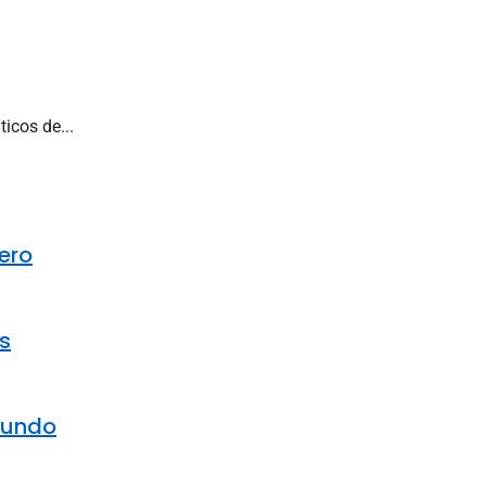
icos de...
ero
s
mundo