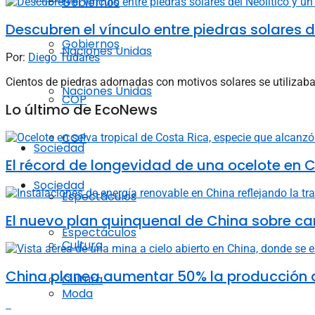
Gobiernos
Descubren el vínculo entre piedras solares d
Gobiernos
Naciones Unidas
Por:
Diego Tudares
Cientos de piedras adornadas con motivos solares se utilizaban 
Naciones Unidas
COP
Lo último de EcoNews
COP
Sociedad
El récord de longevidad de una ocelote en C
Sociedad
Espectáculos
El nuevo plan quinquenal de China sobre ca
Espectáculos
Cultura
China planea aumentar 50% la producción d
Cultura
Moda