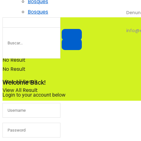
Bosques
Bosques
Denun
info@
No Result
No Result
View All Result
Welcome Back!
View All Result
Login to your account below