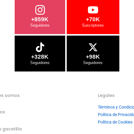
+859K
+70K
+328K
+98K
es somos
Legales
Términos y Condici
ios
Política de Privacid
Política de Cookies
u gacetilla