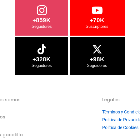
+859K
+70K
+328K
+98K
es somos
Legales
Términos y Condici
ios
Política de Privacid
Política de Cookies
u gacetilla