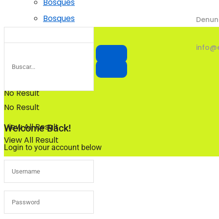
Bosques
Bosques
Denun
info@
No Result
No Result
View All Result
Welcome Back!
View All Result
Login to your account below