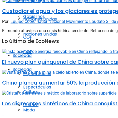
Gobiernos
Custodiar el agua y los glaciares es proteg
Gobiernos
Naciones Unidas
Por:
Equipo Coordinador Nacional Movimiento Laudato Si' de 
El mundo atraviesa una crisis hídrica creciente. Retroceso de g
Naciones Unidas
COP
Lo último de EcoNews
COP
Sociedad
El nuevo plan quinquenal de China sobre ca
Sociedad
Espectáculos
China planea aumentar 50% la producción d
Espectáculos
Cultura
Los diamantes sintéticos de China conquista
Cultura
Moda