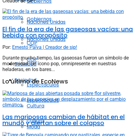
Gobiernos
Creador de SIP!
Gobiernos
Naciones Unidas
El fin de la era de las gaseosas vacías: una
bebida con propósito
Naciones Unidas
COP
Por:
Ernesto Paiva | Creador de sip!
Durante mucho tiempo, las gaseosas fueron un símbolo de
COP
Sociedad
modernidad. Un ícono pop, omnipresente en nuestras
heladeras, en los bares...
Sociedad
Lo último de EcoNews
Espectáculos
Espectáculos
Cultura
Las mariposas cambian de hábitat en el
Cultura
mundo y alertan sobre el colapso
Moda