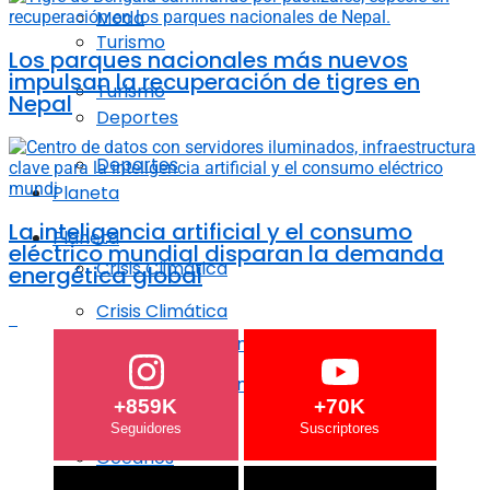
Moda
Turismo
Los parques nacionales más nuevos
impulsan la recuperación de tigres en
Turismo
Nepal
Deportes
Deportes
Planeta
La inteligencia artificial y el consumo
Planeta
eléctrico mundial disparan la demanda
Crisis Climática
energética global
Crisis Climática
Agricultura regenerativa
Agricultura regenerativa
+859K
+70K
Océanos
Océanos