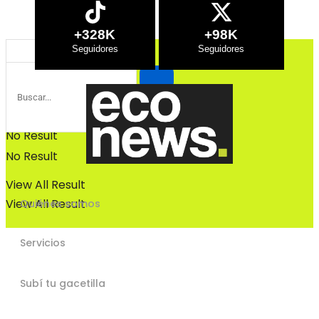
Bosques
Bosques
+328K
+98K
No Result
No Result
View All Result
View All Result
Quiénes somos
Servicios
Subí tu gacetilla