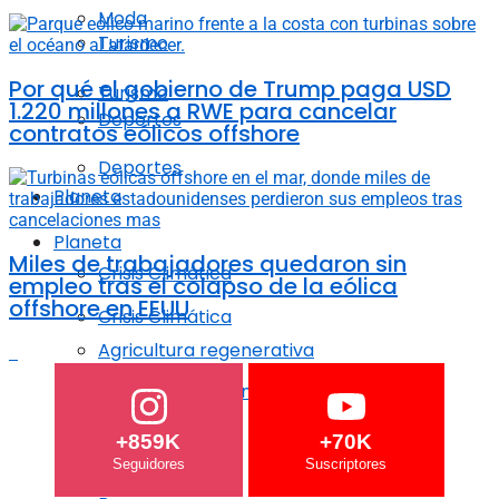
Moda
Turismo
Por qué el gobierno de Trump paga USD
Turismo
1.220 millones a RWE para cancelar
Deportes
contratos eólicos offshore
Deportes
Planeta
Planeta
Miles de trabajadores quedaron sin
Crisis Climática
empleo tras el colapso de la eólica
offshore en EEUU
Crisis Climática
Agricultura regenerativa
Agricultura regenerativa
Océanos
+859K
+70K
Océanos