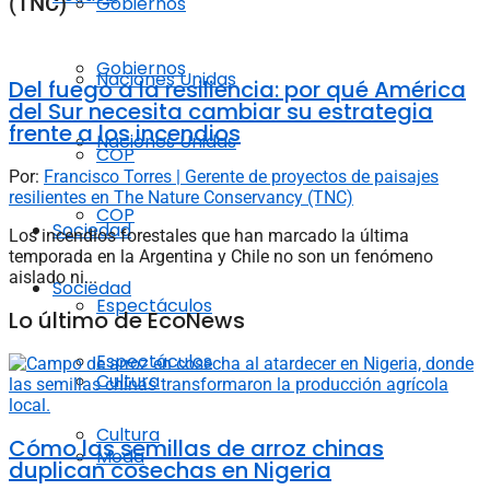
(TNC)
Gobiernos
Gobiernos
Naciones Unidas
Del fuego a la resiliencia: por qué América
del Sur necesita cambiar su estrategia
frente a los incendios
Naciones Unidas
COP
Por:
Francisco Torres | Gerente de proyectos de paisajes
resilientes en The Nature Conservancy (TNC)
COP
Sociedad
Los incendios forestales que han marcado la última
temporada en la Argentina y Chile no son un fenómeno
aislado ni...
Sociedad
Espectáculos
Lo último de EcoNews
Espectáculos
Cultura
Cultura
Cómo las semillas de arroz chinas
Moda
duplican cosechas en Nigeria