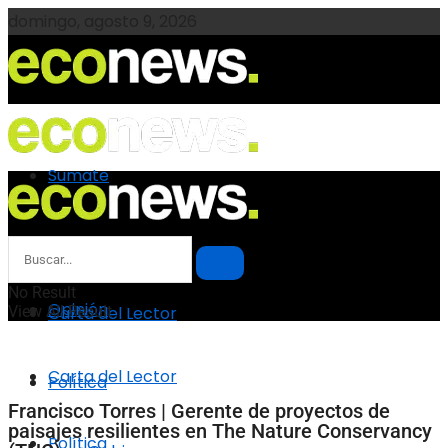
domingo, agosto 9, 2026
Sumate
Sumate
Opinión
No Result
Opinión
View All Result
Carta del Lector
Carta del Lector
Política
Francisco Torres | Gerente de proyectos de
paisajes resilientes en The Nature Conservancy
Política