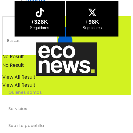
Bosques
Bosques
+328K
+98K
No Result
No Result
View All Result
View All Result
Quiénes somos
Servicios
Subí tu gacetilla