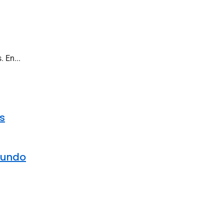
 En...
s
mundo