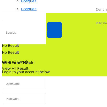
Bosques
Bosques
Denun
info@
No Result
No Result
View All Result
Welcome Back!
View All Result
Login to your account below