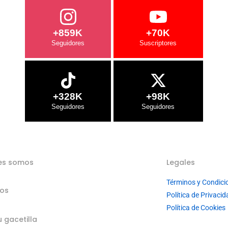
+859K
+70K
+328K
+98K
es somos
Legales
Términos y Condici
ios
Política de Privacid
Política de Cookies
u gacetilla