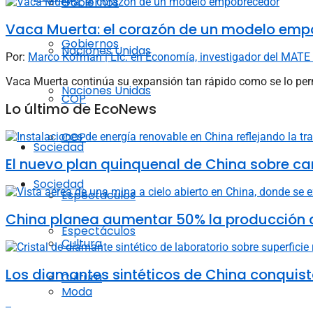
Gobiernos
Vaca Muerta: el corazón de un modelo emp
Gobiernos
Naciones Unidas
Por:
Marco Kofman | Lic. en Economía, investigador del MATE 
Vaca Muerta continúa su expansión tan rápido como se lo permit
Naciones Unidas
COP
Lo último de EcoNews
COP
Sociedad
El nuevo plan quinquenal de China sobre ca
Sociedad
Espectáculos
China planea aumentar 50% la producción d
Espectáculos
Cultura
Los diamantes sintéticos de China conquista
Cultura
Moda