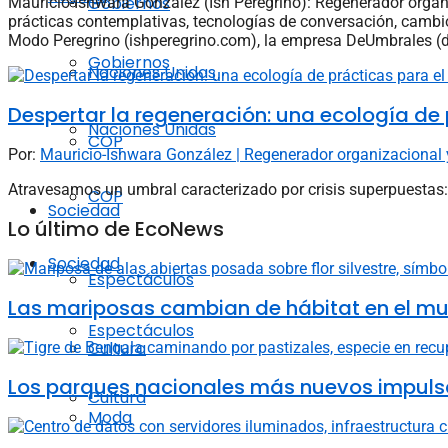
Gobiernos
Mauricio-Ishwara González (Ish Peregrino): Regenerador organi
prácticas contemplativas, tecnologías de conversación, cambio
Modo Peregrino (ishperegrino.com), la empresa DeUmbrales (
Gobiernos
Naciones Unidas
Despertar la regeneración: una ecología de 
Naciones Unidas
COP
Por:
Mauricio-Ishwara González | Regenerador organizacional 
Atravesamos un umbral caracterizado por crisis superpuestas:
COP
Sociedad
Lo último de EcoNews
Sociedad
Espectáculos
Las mariposas cambian de hábitat en el mun
Espectáculos
Cultura
Los parques nacionales más nuevos impulsa
Cultura
Moda