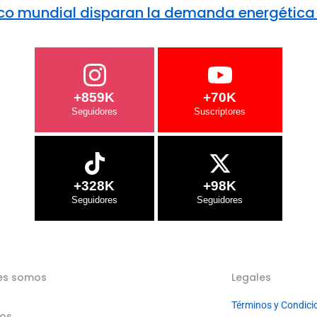
ctrico mundial disparan la demanda energética
+859K
+70K
+328K
+98K
es somos
Legales
Términos y Condici
ios