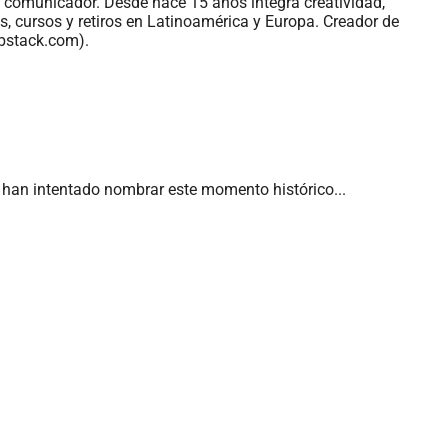
 y comunicador. Desde hace 15 años integra creatividad,
s, cursos y retiros en Latinoamérica y Europa. Creador de
bstack.com).
 han intentado nombrar este momento histórico...