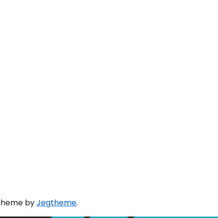
 theme by
Jegtheme
.