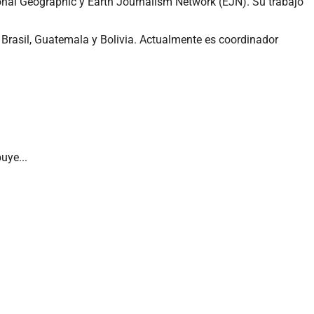
onal Geographic y Earth Journalism Network (EJN). Su trabajo
Brasil, Guatemala y Bolivia. Actualmente es coordinador
uye...