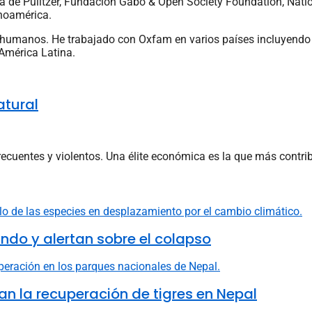
ia de Pulitzer, Fundación Gabo & Open Society Foundation, Nati
noamérica.
 humanos. He trabajado con Oxfam en varios países incluyendo 
 América Latina.
atural
cuentes y violentos. Una élite económica es la que más contrib
do y alertan sobre el colapso
n la recuperación de tigres en Nepal