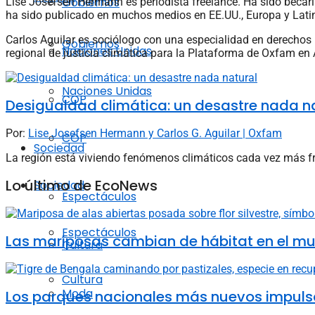
Gobiernos
Lise Josefsen Hermann es periodista freelance. Ha sido becar
ha sido publicado en muchos medios en EE.UU., Europa y Lati
Carlos Aguilar es sociólogo con una especialidad en derechos
Gobiernos
Naciones Unidas
regional de justicia climática para la Plataforma de Oxfam en
Naciones Unidas
COP
Desigualdad climática: un desastre nada n
Por:
Lise Josefsen Hermann y Carlos G. Aguilar | Oxfam
COP
Sociedad
La región está viviendo fenómenos climáticos cada vez más fre
Lo último de EcoNews
Sociedad
Espectáculos
Espectáculos
Las mariposas cambian de hábitat en el mun
Cultura
Cultura
Moda
Los parques nacionales más nuevos impulsa