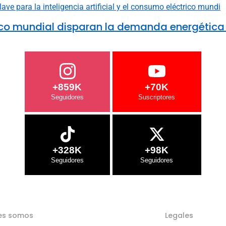
ctrico mundial disparan la demanda energética
+859K
+70K
+328K
+98K
es somos
Legales