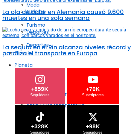
Moda
La ola de calor en Alemania causó 9.600
Turismo
muertes en una sola semana
Turismo
Deportes
Deportes
La sequía en el Rin alcanza niveles récord y
paraliza el transporte en Europa
Planeta
Planeta
Crisis Climática
Crisis Climática
+859K
+70K
Agricultura regenerativa
Agricultura regenerativa
Océanos
Océanos
+328K
+98K