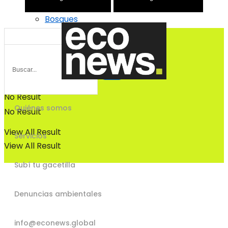
Bosques
Bosques
No Result
Quiénes somos
No Result
View All Result
Servicios
View All Result
Subí tu gacetilla
Denuncias ambientales
info@econews.global