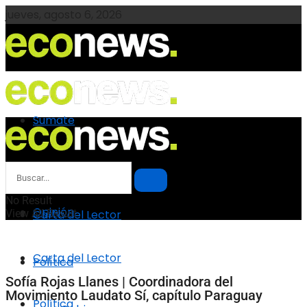
jueves, agosto 6, 2026
Sumate
Sumate
Opinión
No Result
Opinión
View All Result
Carta del Lector
Carta del Lector
Política
Sofía Rojas Llanes | Coordinadora del
Movimiento Laudato Sí, capítulo Paraguay
Política