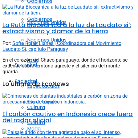
Gobiernos
Gobiernos
Naciones Unidas
La Ruta Bioceánica a la luz de Laudato si’:
extractivismo y clamor de la tierra
Naciones Unidas
COP
Por:
Sofía Rojas Llanes | Coordinadora del Movimiento
Laudato Sí, capítulo Paraguay
En el corazón del Chaco paraguayo, donde el horizonte se
COP
Sociedad
extiende sobre territorio agreste y el silencio del monte
guarda...
Sociedad
Lo último de EcoNews
Espectáculos
Espectáculos
Cultura
El carbón cautivo en Indonesia crece fuera
del radar oficial
Cultura
Moda