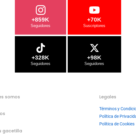
+859K
+70K
+328K
+98K
es somos
Legales
Términos y Condici
ios
Política de Privacid
Política de Cookies
u gacetilla