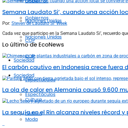
Gobiernos
Semana Laudato Si’, cuando una acción loca
Gobiernos
Naciones Unidas
Por:
Steven de Laudato Si' Week
Cada vez que participo en la Semana Laudato Si’, recuerdo qu
Naciones Unidas
COP
Lo último de EcoNews
COP
Sociedad
El carbón cautivo en Indonesia crece fuera de
Sociedad
Espectáculos
La ola de calor en Alemania causó 9.600 m
Espectáculos
Cultura
La sequía en el Rin alcanza niveles récord y
Cultura
Moda