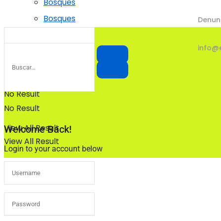
Bosques
Bosques
Denun
info@
No Result
No Result
View All Result
Welcome Back!
View All Result
Login to your account below