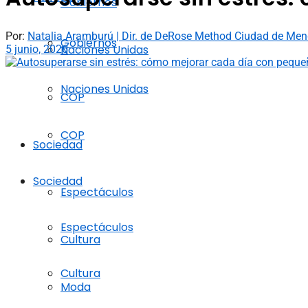
Gobiernos
Por:
Natalia Aramburú | Dir. de DeRose Method Ciudad de Me
Gobiernos
Naciones Unidas
5 junio, 2026
Naciones Unidas
COP
COP
Sociedad
Sociedad
Espectáculos
Espectáculos
Cultura
Cultura
Moda