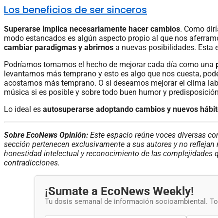
Los beneficios de ser sinceros
Superarse implica necesariamente hacer cambios
. Como dirí
modo estancados es algún aspecto propio al que nos aferramo
cambiar paradigmas y abrirnos
a nuevas posibilidades. Esta es
Podríamos tomarnos el hecho de mejorar cada día como una
levantarnos más temprano y esto es algo que nos cuesta, po
acostarnos más temprano. O si deseamos mejorar el clima labo
música si es posible y sobre todo buen humor y predisposició
Lo ideal es
autosuperarse adoptando cambios y nuevos hábi
Sobre EcoNews Opinión:
Este espacio reúne voces diversas con
sección pertenecen exclusivamente a sus autores y no reflejan 
honestidad intelectual y reconocimiento de las complejidades q
contradicciones.
¡Sumate a EcoNews Weekly!
Tu dosis semanal de información socioambiental. Tod