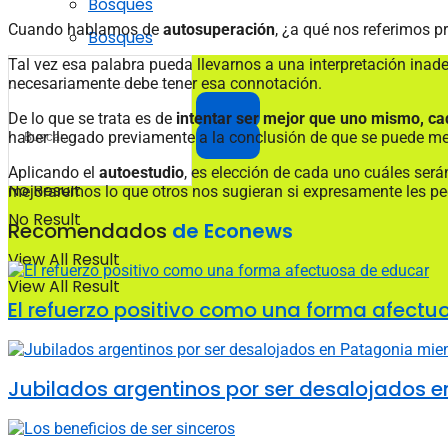
Bosques
Cuando hablamos de
autosuperación
, ¿a qué nos referimos 
Bosques
Tal vez esa palabra pueda llevarnos a una interpretación ina
necesariamente debe tener esa connotación.
De lo que se trata es de
intentar ser mejor que uno mismo, ca
haber llegado previamente a la conclusión de que se puede mejor
Aplicando el
autoestudio
, es elección de cada uno cuáles será
No Result
mejoraremos lo que otros nos sugieran si expresamente les p
No Result
Recomendados
de Econews
View All Result
View All Result
El refuerzo positivo como una forma afectu
Jubilados argentinos por ser desalojados en