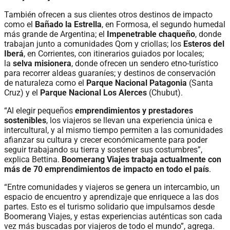
También ofrecen a sus clientes otros destinos de impacto
como el
Bañado la Estrella
, en Formosa, el segundo humedal
más grande de Argentina; el
Impenetrable chaqueño
, donde
trabajan junto a comunidades Qom y criollas; los
Esteros del
Iberá
, en Corrientes, con itinerarios guiados por locales;
la
selva misionera
, donde ofrecen un sendero etno-turístico
para recorrer aldeas guaraníes; y destinos de conservación
de naturaleza como el
Parque Nacional Patagonia
(Santa
Cruz) y el
Parque Nacional Los Alerces
(Chubut).
“Al elegir pequeños
emprendimientos y prestadores
sostenibles
, los viajeros se llevan una experiencia única e
intercultural, y al mismo tiempo permiten a las comunidades
afianzar su cultura y crecer económicamente para poder
seguir trabajando su tierra y sostener sus costumbres”,
explica Bettina.
Boomerang Viajes trabaja actualmente con
más de 70 emprendimientos de impacto en todo el país
.
“Entre comunidades y viajeros se genera un intercambio, un
espacio de encuentro y aprendizaje que enriquece a las dos
partes. Esto es el turismo solidario que impulsamos desde
Boomerang Viajes, y estas experiencias auténticas son cada
vez más buscadas por viajeros de todo el mundo”, agrega.