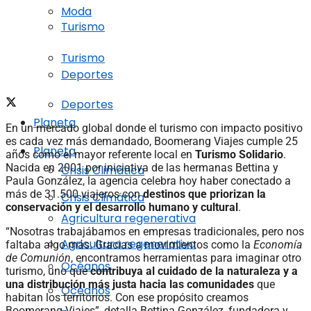
Moda
Turismo
Turismo
Deportes
Deportes
Planeta
En un mercado global donde el turismo con impacto positivo
es cada vez más demandado, Boomerang Viajes cumple 25
Planeta
años como el mayor referente local en
Turismo Solidario
.
Nacida en 2001 por iniciativa de las hermanas Bettina y
Crisis Climática
Paula González, la agencia celebra hoy haber conectado a
más de 31.500 viajeros con
destinos que priorizan la
Crisis Climática
conservación y el desarrollo humano y cultural
.
Agricultura regenerativa
“Nosotras trabajábamos en empresas tradicionales, pero nos
Agricultura regenerativa
faltaba algo más. Gracias a movimientos como la
Economía
de Comunión
, encontramos herramientas para imaginar otro
Océanos
turismo, uno que
contribuya al cuidado de la naturaleza y a
una distribución más justa hacia las comunidades
que
Océanos
habitan los territorios. Con ese propósito creamos
Boomerang Viajes”, detalla Bettina González, fundadora y