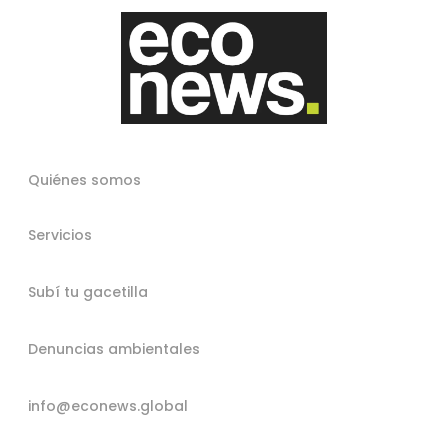
Quiénes somos
Servicios
Subí tu gacetilla
Denuncias ambientales
info@econews.global