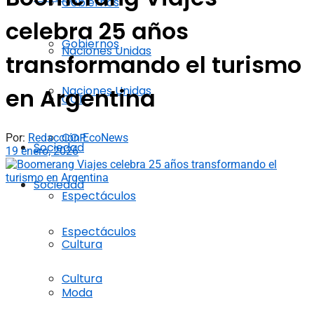
Gobiernos
celebra 25 años
Gobiernos
Naciones Unidas
transformando el turismo
Naciones Unidas
en Argentina
COP
COP
Por:
Redacción EcoNews
Sociedad
19 enero, 2026
Sociedad
Espectáculos
Espectáculos
Cultura
Cultura
Moda