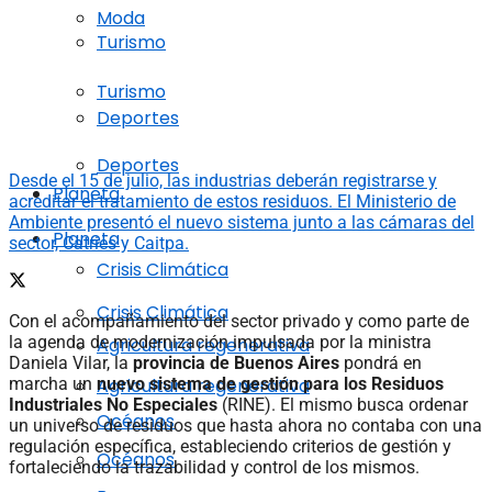
Moda
Turismo
Turismo
Deportes
Deportes
Desde el 15 de julio, las industrias deberán registrarse y
Planeta
acreditar el tratamiento de estos residuos. El Ministerio de
Ambiente presentó el nuevo sistema junto a las cámaras del
Planeta
sector, Catries y Caitpa.
Crisis Climática
Crisis Climática
Con el acompañamiento del sector privado y como parte de
la agenda de modernización impulsada por la ministra
Agricultura regenerativa
Daniela Vilar, la
provincia de Buenos Aires
pondrá en
Agricultura regenerativa
marcha un
nuevo sistema de gestión para los Residuos
Industriales No Especiales
(RINE). El mismo busca ordenar
Océanos
un universo de residuos que hasta ahora no contaba con una
regulación específica, estableciendo criterios de gestión y
Océanos
fortaleciendo la trazabilidad y control de los mismos.