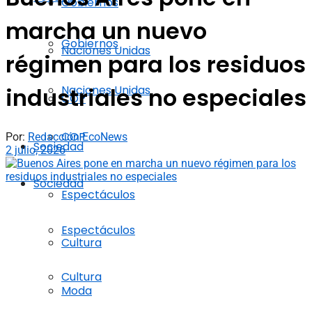
Gobiernos
marcha un nuevo
Gobiernos
Naciones Unidas
régimen para los residuos
Naciones Unidas
industriales no especiales
COP
COP
Por:
Redacción EcoNews
Sociedad
2 julio, 2026
Sociedad
Espectáculos
Espectáculos
Cultura
Cultura
Moda