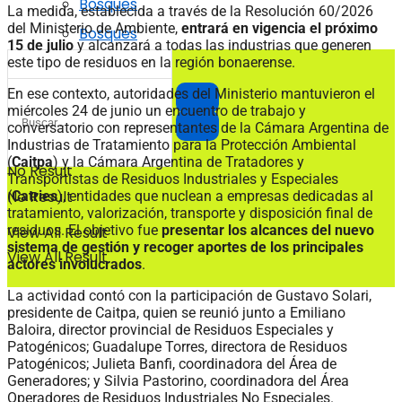
Bosques
La medida, establecida a través de la Resolución 60/2026
del Ministerio de Ambiente,
entrará en vigencia el próximo
Bosques
15 de julio
y alcanzará a todas las industrias que generen
este tipo de residuos en la región bonaerense.
En ese contexto, autoridades del Ministerio mantuvieron el
miércoles 24 de junio un encuentro de trabajo y
conversatorio con representantes de la Cámara Argentina de
Industrias de Tratamiento para la Protección Ambiental
(
Caitpa
) y la Cámara Argentina de Tratadores y
No Result
Transportistas de Residuos Industriales y Especiales
No Result
(
Catries
), entidades que nuclean a empresas dedicadas al
tratamiento, valorización, transporte y disposición final de
residuos. El objetivo fue
presentar los alcances del nuevo
View All Result
sistema de gestión y recoger aportes de los principales
View All Result
actores involucrados
.
La actividad contó con la participación de Gustavo Solari,
presidente de Caitpa, quien se reunió junto a Emiliano
Baloira, director provincial de Residuos Especiales y
Patogénicos; Guadalupe Torres, directora de Residuos
Patogénicos; Julieta Banfi, coordinadora del Área de
Generadores; y Silvia Pastorino, coordinadora del Área
Operadores de Residuos Industriales No Especiales.