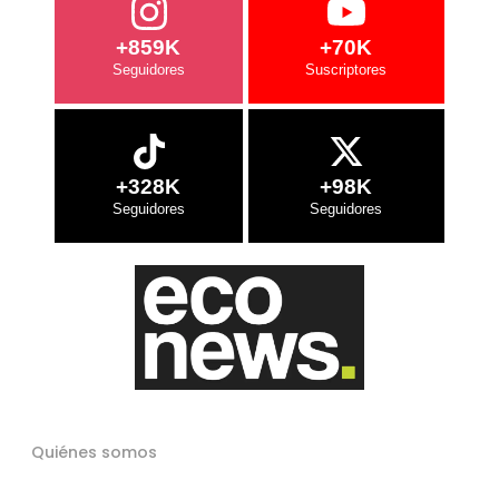
+859K
+70K
+328K
+98K
Quiénes somos