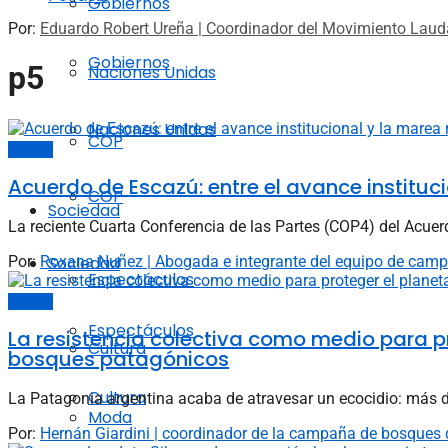
Gobiernos
Por:
Eduardo Robert Ureña | Coordinador del Movimiento Laudat
Gobiernos
p5
Naciones Unidas
Naciones Unidas
COP
Opinión
Acuerdo de Escazú: entre el avance instituci
COP
Sociedad
La reciente Cuarta Conferencia de las Partes (COP4) del Acue
Por:
Roxana Nuñez | Abogada e integrante del equipo de cam
Sociedad
Espectáculos
Opinión
Espectáculos
La resistencia colectiva como medio para p
Cultura
bosques patagónicos
Cultura
La Patagonia argentina acaba de atravesar un ecocidio: más d
Moda
Por:
Hernán Giardini | coordinador de la campaña de bosques