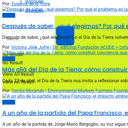
Bosques
Por:
Eugenia de la Torre
Bosques
Opinión
Después de saber, ¿qué elegimos? Por qué el
Después de saber, ¿qué elegimos? En el Día de la Tierra volve
Por:
Victoria Jilek Jofré | Dir. editorial Fundación ACUDE y c
No Result
Opinión
No Result
Más allá del Día de la Tierra: cómo constru
View All Result
Cada 22 de abril, el Día de la Tierra nos invita a reflexionar sob
View All Result
Por:
Cecilia Morando | Environmental Markets Fairness Found
Opinión
A un año de la partida del Papa Francisco, 
A un año de la partida de Jorge Mario Bergoglio, su voz sigue 