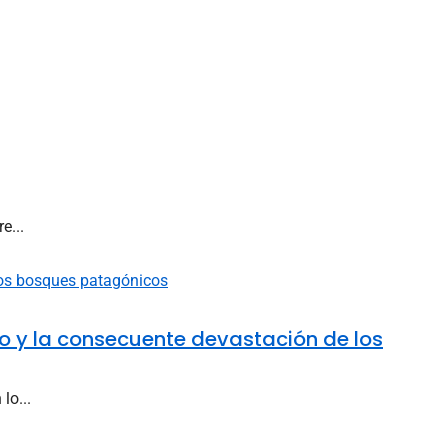
e...
co y la consecuente devastación de los
lo...