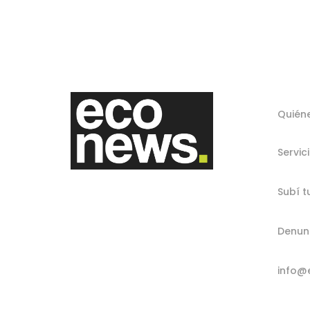
Quién
Servic
Subí t
Denun
info@