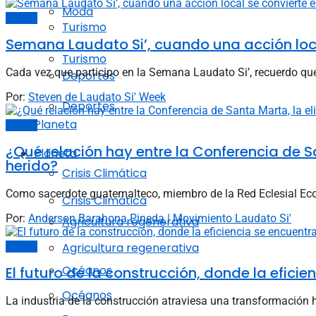
Moda
Opinión
Turismo
Semana Laudato Si’, cuando una acción loca
Turismo
Cada vez que participo en la Semana Laudato Si’, recuerdo qu
Deportes
Por:
Steven de Laudato Si' Week
Deportes
Planeta
Opinión
¿Qué relación hay entre la Conferencia de Sa
Planeta
herido?
Crisis Climática
Como sacerdote guatemalteco, miembro de la Red Eclesial Ec
Crisis Climática
Por:
Anderson Barahona Pineda | Movimiento Laudato Si'
Agricultura regenerativa
Agricultura regenerativa
Opinión
Océanos
El futuro de la construcción, donde la efici
Océanos
La industria de la construcción atraviesa una transformación h