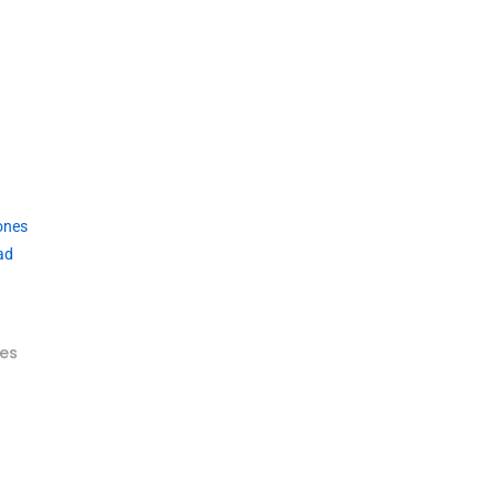
ones
ad
es