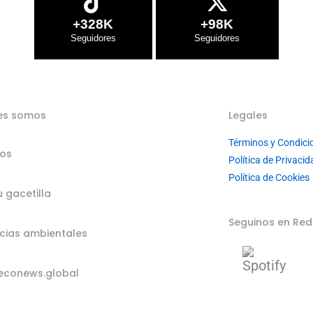
+328K
+98K
es somos
Legales
Términos y Condici
ios
Política de Privacid
Política de Cookies
u gacetilla
Seguinos en Red
cias ambientales
econews.global