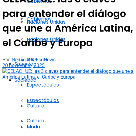
Gobiernos
para entender el diálogo
Gobiernos
Naciones Unidas
que une a América Latina,
Naciones Unidas
el Caribe y Europa
COP
COP
Por:
Redacción EcoNews
Sociedad
20 noviembre, 2025
Sociedad
Espectáculos
Espectáculos
Cultura
Cultura
Moda