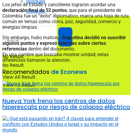
Bosques
Los jefes de Estado y cancilleres lograron acordar una
declaración final de 52 puntos
, que para el presidente de
Bosques
Colombia fue un “éxito” diplomático: marca una hoja de ruta
común en temas como clima, paz, seguridad, comercio y
energías limpias.
Sin embargo, hubo matices:
Argentina decidió no suscribir
algunos puntos y expresó reservas sobre ciertas
referencias
dentro del documento.
En una cumbre que buscaba mostrar unidad, estas
No Result
diferencias llamaron la atención.
No Result
Recomendados
de Econews
View All Result
View All Result
Nueva York frena los centros de datos
hiperescala por riesgo de colapso eléctrico