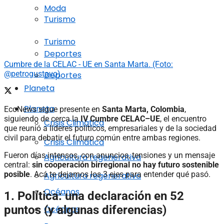
Moda
Turismo
Turismo
Deportes
Cumbre de la CELAC - UE en Santa Marta. (Foto:
@petrogustavo)
Deportes
Planeta
Planeta
EcoNews sigue presente en
Santa Marta, Colombia
,
siguiendo de cerca la
IV Cumbre CELAC–UE
, el encuentro
Crisis Climática
que reunió a líderes políticos, empresariales y de la sociedad
civil para debatir el futuro común entre ambas regiones.
Crisis Climática
Fueron días intensos, con anuncios, tensiones y un mensaje
Agricultura regenerativa
central:
sin cooperación birregional no hay futuro sostenible
posible
. Acá te dejamos los 3 ejes para entender qué pasó.
Agricultura regenerativa
Océanos
1. Política: una declaración en 52
puntos (y algunas diferencias)
Océanos