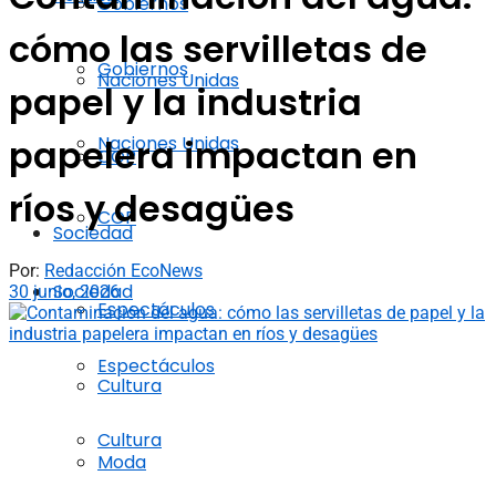
Gobiernos
cómo las servilletas de
Gobiernos
Naciones Unidas
papel y la industria
Naciones Unidas
papelera impactan en
COP
ríos y desagües
COP
Sociedad
Por:
Redacción EcoNews
Sociedad
30 junio, 2026
Espectáculos
Espectáculos
Cultura
Cultura
Moda