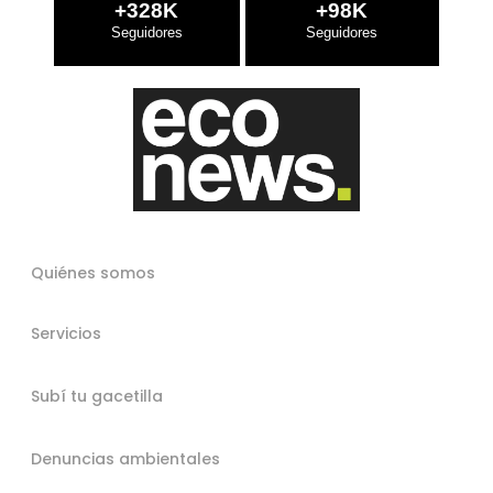
+328K
+98K
Quiénes somos
Servicios
Subí tu gacetilla
Denuncias ambientales