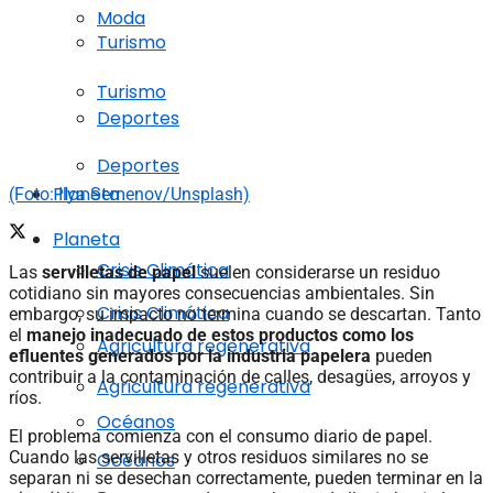
Moda
Turismo
Turismo
Deportes
Deportes
Planeta
(Foto: Ilya Semenov/Unsplash)
Planeta
Crisis Climática
Las
servilletas de papel
suelen considerarse un residuo
cotidiano sin mayores consecuencias ambientales. Sin
Crisis Climática
embargo, su impacto no termina cuando se descartan. Tanto
el
manejo inadecuado de estos productos como los
Agricultura regenerativa
efluentes generados por la industria papelera
pueden
contribuir a la contaminación de calles, desagües, arroyos y
Agricultura regenerativa
ríos.
Océanos
El problema comienza con el consumo diario de papel.
Cuando las servilletas y otros residuos similares no se
Océanos
separan ni se desechan correctamente, pueden terminar en la