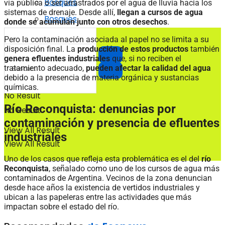
Bosques
vía pública o ser arrastrados por el agua de lluvia hacia los
sistemas de drenaje. Desde allí,
llegan a cursos de agua
Bosques
donde se acumulan junto con otros desechos
.
Pero la contaminación asociada al papel no se limita a su
disposición final. La
producción de estos productos
también
genera efluentes industriales
que, si no reciben el
tratamiento adecuado,
pueden afectar la calidad del agua
debido a la presencia de materia orgánica y sustancias
químicas.
No Result
Río Reconquista: denuncias por
No Result
contaminación y presencia de efluentes
View All Result
industriales
View All Result
Uno de los casos que refleja esta problemática es el del
río
Reconquista
, señalado como uno de los cursos de agua más
contaminados de Argentina. Vecinos de la zona denuncian
desde hace años la existencia de vertidos industriales y
ubican a las papeleras entre las actividades que más
impactan sobre el estado del río.