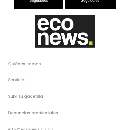
Quiénes somos
Servicios
Subí tu gacetilla
Denuncias ambientales
info@econews.global