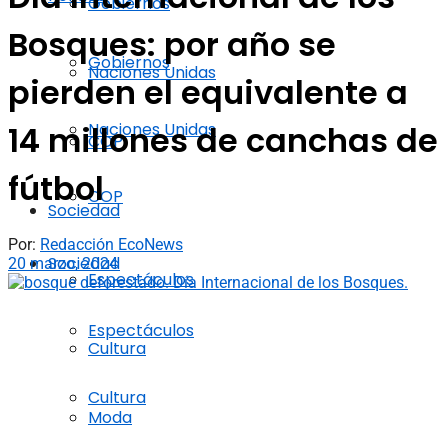
Gobiernos
Bosques: por año se
Gobiernos
Naciones Unidas
pierden el equivalente a
Naciones Unidas
14 millones de canchas de
COP
fútbol
COP
Sociedad
Por:
Redacción EcoNews
Sociedad
20 marzo, 2024
Espectáculos
Espectáculos
Cultura
Cultura
Moda