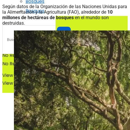
Bosques
Según datos de la Organización de las Naciones Unidas para
Bosques
la Alimentación y la Agricultura (FAO), alrededor de
10
millones de hectáreas de bosques
en el mundo son
destruidas.
No Result
No Result
View All Result
View All Result