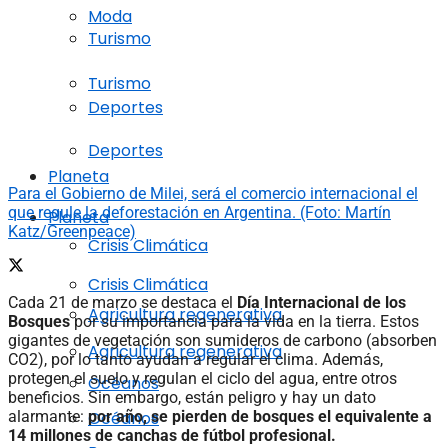
Moda
Turismo
Turismo
Deportes
Deportes
Planeta
Para el Gobierno de Milei, será el comercio internacional el
que regule la deforestación en Argentina. (Foto: Martín
Planeta
Katz/Greenpeace)
Crisis Climática
Crisis Climática
Cada 21 de marzo se destaca el
Día Internacional de los
Agricultura regenerativa
Bosques
por su importancia para la vida en la tierra. Estos
gigantes de vegetación son sumideros de carbono (absorben
Agricultura regenerativa
CO2), por lo tanto ayudan a regular el clima. Además,
protegen el suelo y regulan el ciclo del agua, entre otros
Océanos
beneficios. Sin embargo, están peligro y hay un dato
Océanos
alarmante:
por año, se pierden de bosques el equivalente a
14 millones de canchas de fútbol profesional.