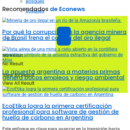
Bosques
Recomendados
de Econews
Bosques
Por qué la corrupción en la agencia minera
de Brasil frena el control del oro ilegal
No Result
No Result
La apuesta argentina a materias primas
View All Result
genera pocos empleos y riesgo ambiental
View All Result
EcoEtika logra la primera certificación
profesional para software de gestión de
huella de carbono en Argentina
Este enfoque es clave para avanzar en la transición hacia