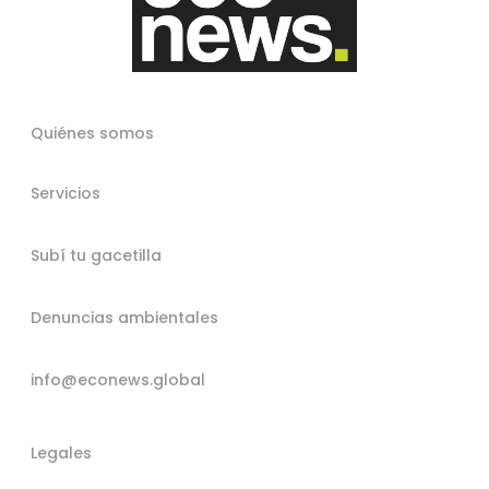
Quiénes somos
Servicios
Subí tu gacetilla
Denuncias ambientales
info@econews.global
Legales