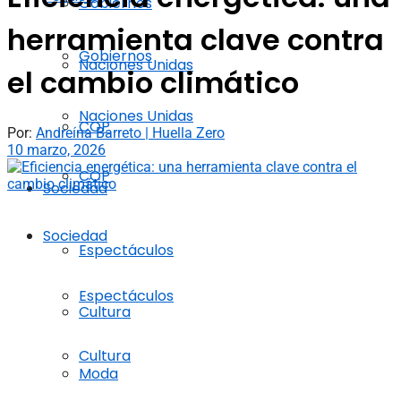
Gobiernos
herramienta clave contra
Gobiernos
Naciones Unidas
el cambio climático
Naciones Unidas
COP
Por:
Andreína Barreto | Huella Zero
10 marzo, 2026
COP
Sociedad
Sociedad
Espectáculos
Espectáculos
Cultura
Cultura
Moda