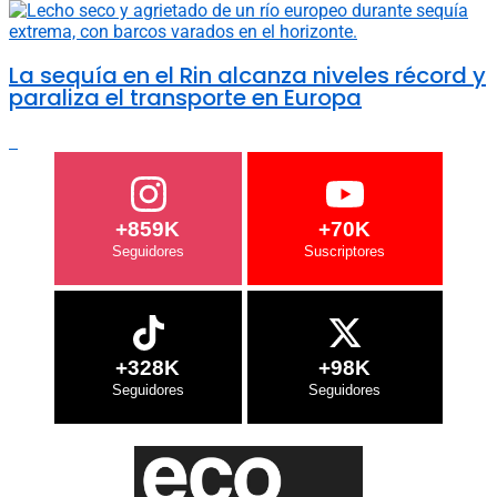
La sequía en el Rin alcanza niveles récord y
paraliza el transporte en Europa
+859K
+70K
+328K
+98K