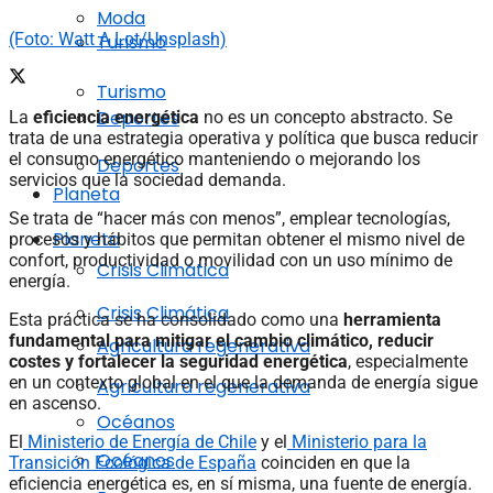
Moda
(Foto: Watt A Lot/Unsplash)
Turismo
Turismo
Deportes
La
eficiencia energética
no es un concepto abstracto. Se
trata de una estrategia operativa y política que busca reducir
el consumo energético manteniendo o mejorando los
Deportes
servicios que la sociedad demanda.
Planeta
Se trata de “hacer más con menos”, emplear tecnologías,
Planeta
procesos y hábitos que permitan obtener el mismo nivel de
confort, productividad o movilidad con un uso mínimo de
Crisis Climática
energía.
Crisis Climática
Esta práctica se ha consolidado como una
herramienta
fundamental para mitigar el cambio climático, reducir
Agricultura regenerativa
costes y fortalecer la seguridad energética
, especialmente
en un contexto global en el que la demanda de energía sigue
Agricultura regenerativa
en ascenso.
Océanos
El
Ministerio de Energía de Chile
y el
Ministerio para la
Océanos
Transición Ecológica de España
coinciden en que la
eficiencia energética es, en sí misma, una fuente de energía.