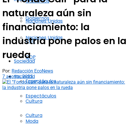
Gobiernos
naturaleza aún sin
Gobiernos
Naciones Unidas
financiamiento: la
Naciones Unidas
industria pone palos en la
COP
rueda
COP
Sociedad
Por:
Redacción EcoNews
Sociedad
7 agosto, 2025
Espectáculos
Espectáculos
Cultura
Cultura
Moda