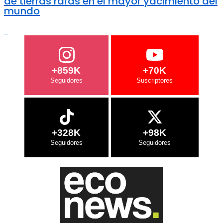
de tierras raras en el mayor yacimiento del
mundo
+859K
+70K
+328K
+98K