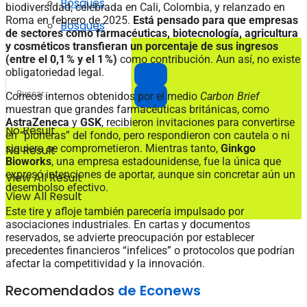
Bosques
biodiversidad, celebrada en Cali, Colombia, y relanzado en
Roma en febrero de 2025.
Está pensado para que empresas
Bosques
de sectores como farmacéuticas, biotecnología, agricultura
y cosméticos transfieran un porcentaje de sus ingresos
(entre el 0,1 % y el 1 %)
como contribución. Aun así, no existe
obligatoriedad legal.
Correos internos obtenidos por el medio
Carbon Brief
muestran que grandes farmacéuticas británicas, como
AstraZeneca
y
GSK
, recibieron invitaciones para convertirse
No Result
en “pioneras” del fondo, pero respondieron con cautela o ni
siquiera se comprometieron. Mientras tanto,
Ginkgo
No Result
Bioworks
, una empresa estadounidense, fue la única que
expresó intenciones de aportar, aunque sin concretar aún un
View All Result
desembolso efectivo.
View All Result
Este tire y afloje también parecería impulsado por
asociaciones industriales. En cartas y documentos
reservados, se advierte preocupación por establecer
precedentes financieros “infelices” o protocolos que podrían
afectar la competitividad y la innovación.
Recomendados
de Econews