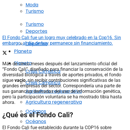
Moda
Turismo
Turismo
Deportes
El Fondo Cali fue un logro muy celebrado en la Cop16. Sin
Deportes
embargo, al día de hoy permanece sin financiamiento.
Planeta
Planeta
Más de cinco meses después del lanzamiento oficial del
“Fondo Cali”, diseñado para financiar la conservación de la
Crisis Climática
diversidad biológica a través de aportes privados, el fondo
sigue
vacío
, sin recibir contribuciones significativas de las
Crisis Climática
grandes empresas del sector. Correspondería una parte de
Agricultura regenerativa
sus ganancias derivadas del uso de información genética,
pero la participación voluntaria se ha mostrado tibia hasta
Agricultura regenerativa
ahora.
Océanos
¿Qué es el Fondo Cali?
Océanos
El Fondo Cali fue establecido durante la COP16 sobre