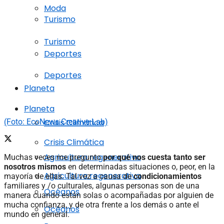
Moda
Turismo
Turismo
Deportes
Deportes
Planeta
Planeta
(Foto: EcoNews Creative Lab)
Crisis Climática
Crisis Climática
Agricultura regenerativa
Muchas veces me pregunto
por qué nos cuesta tanto ser
nosotros mismos
en determinadas situaciones o, peor, en la
Agricultura regenerativa
mayoría de ellas. Tal vez a causa de
condicionamientos
familiares y /o culturales, algunas personas son de una
Océanos
manera cuando están solas o acompañadas por alguien de
mucha confianza, y de otra frente a los demás o ante el
Océanos
mundo en general.