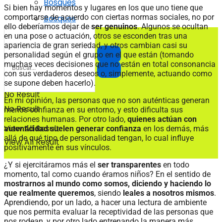
Bosques
Si bien hay momentos y lugares en los que uno tiene que
comportarse de acuerdo con ciertas normas sociales, no por
Bosques
ello deberíamos dejar de
ser genuinos
. Algunos se ocultan
en una pose o actuación, otros se esconden tras una
apariencia de gran seriedad, y otros cambian casi su
personalidad según el grupo en el que están (tomando
muchas veces decisiones que no están en total consonancia
con sus verdaderos deseos o, simplemente, actuando como
se supone deben hacerlo).
No Result
En mi opinión, las personas que no son auténticas generan
No Result
menos confianza en su entorno, y esto dificulta sus
relaciones humanas. Por otro lado,
quienes actúan con
View All Result
autenticidad suelen generar confianza
en los demás, más
allá de qué tipo de personalidad tengan, lo cual influye
View All Result
positivamente en sus vínculos.
¿Y si ejercitáramos más el
ser transparentes
en todo
momento, tal como cuando éramos niños? En el sentido de
mostrarnos al mundo como somos, diciendo y haciendo lo
que realmente queremos
, siendo
leales a nosotros mismos
.
Aprendiendo, por un lado, a hacer una lectura de ambiente
que nos permita evaluar la receptividad de las personas que
nos rodean, y por otro lado entrenando la manera más