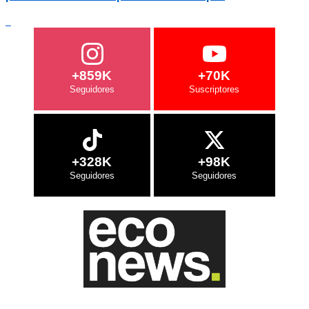
+859K
+70K
+328K
+98K