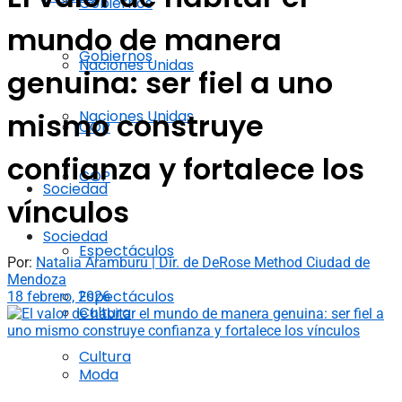
Gobiernos
mundo de manera
Gobiernos
Naciones Unidas
genuina: ser fiel a uno
Naciones Unidas
mismo construye
COP
confianza y fortalece los
COP
Sociedad
vínculos
Sociedad
Espectáculos
Por:
Natalia Aramburú | Dir. de DeRose Method Ciudad de
Mendoza
Espectáculos
18 febrero, 2026
Cultura
Cultura
Moda