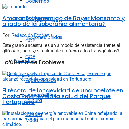
Gobiernos
Amaranto: ¿enemigo de Bayer Monsanto y
Gobiernos
Naciones Unidas
aliado de la soberanía alimentaria?
Por:
Redacción EcoNews
Naciones Unidas
COP
Este grano ancestral es un símbolo de resistencia frente al
glifosato, pero ¿es realmente un freno a los transgénicos?
COP
Sociedad
Lo último de EcoNews
Sociedad
Espectáculos
El récord de longevidad de una ocelote en
Espectáculos
Costa Rica revela la salud del Parque
Cultura
Tortuguero
Cultura
Moda