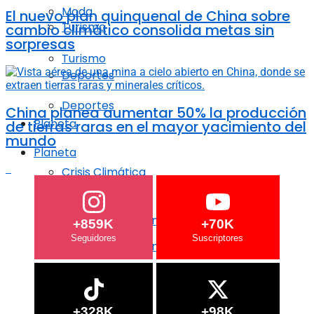
Moda
El nuevo plan quinquenal de China sobre
Turismo
cambio climático consolida metas sin
sorpresas
Turismo
Deportes
Deportes
China planea aumentar 50% la producción
Planeta
de tierras raras en el mayor yacimiento del
mundo
Planeta
Crisis Climática
Crisis Climática
Agricultura regenerativa
+859K
+70K
Agricultura regenerativa
Océanos
Océanos
+328K
+98K