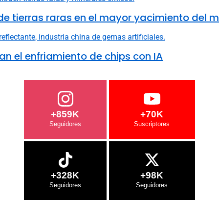
e tierras raras en el mayor yacimiento del 
n el enfriamiento de chips con IA
+859K
+70K
+328K
+98K