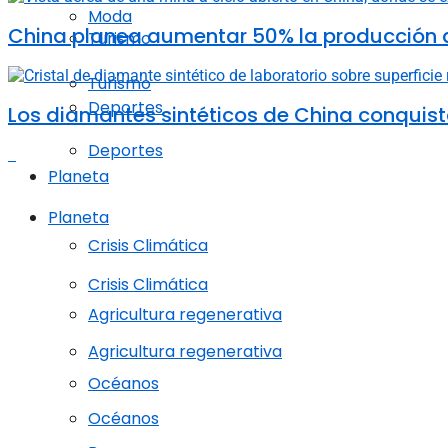
Moda
China planea aumentar 50% la producción d
Turismo
Turismo
Deportes
Los diamantes sintéticos de China conquista
Deportes
Planeta
Planeta
Crisis Climática
Crisis Climática
Agricultura regenerativa
Agricultura regenerativa
Océanos
Océanos