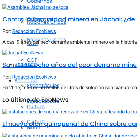
Gobiernos
Contra la impunidad minera en Jáchal: ¿de q
Gobiernos
Naciones Unidas
Por:
Redacción EcoNews
Naciones Unidas
A casi 9 años del peor derrame ambiental minero en la historia
COP
COP
San Juan: ocho años del peor derrame miner
Sociedad
Por:
Redacción EcoNews
Sociedad
Espectáculos
En 2015, más de un millón de litros de solución con cianuro co
Lo último de EcoNews
Espectáculos
Cultura
Cultura
El nuevo plan quinquenal de China sobre ca
Moda