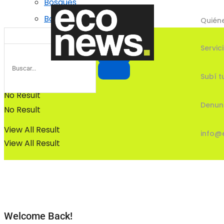
Bosques
Bosques
Quién
Servic
Subí t
No Result
Denun
No Result
View All Result
info@
View All Result
Welcome Back!