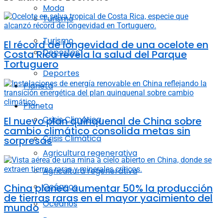
Moda
Turismo
Turismo
El récord de longevidad de una ocelote en
Deportes
Costa Rica revela la salud del Parque
Tortuguero
Deportes
Planeta
Planeta
Crisis Climática
El nuevo plan quinquenal de China sobre
cambio climático consolida metas sin
Crisis Climática
sorpresas
Agricultura regenerativa
Agricultura regenerativa
Océanos
China planea aumentar 50% la producción
de tierras raras en el mayor yacimiento del
Océanos
mundo