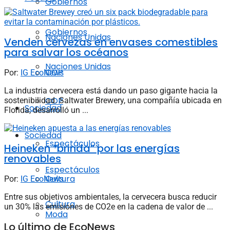
Gobiernos
Gobiernos
Naciones Unidas
Venden cervezas en envases comestibles
para salvar los océanos
Naciones Unidas
COP
Por:
IG EcoNews
La industria cervecera está dando un paso gigante hacia la
COP
sostenibilidad. Saltwater Brewery, una compañía ubicada en
Sociedad
Florida, desarrolló un ...
Sociedad
Espectáculos
Heineken “brinda” por las energías
renovables
Espectáculos
Cultura
Por:
IG EcoNews
Entre sus objetivos ambientales, la cervecera busca reducir
Cultura
un 30% las emisiones de CO2e en la cadena de valor de ...
Moda
Lo último de EcoNews