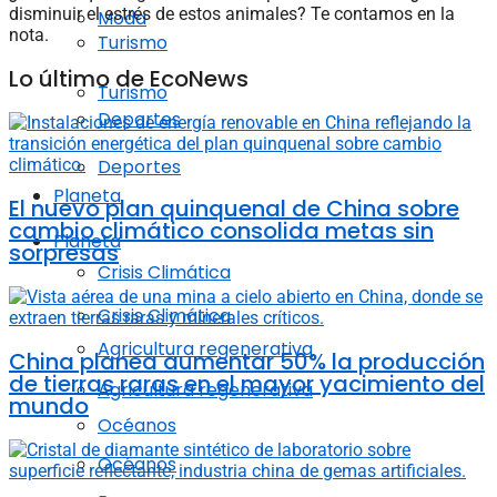
disminuir el estrés de estos animales? Te contamos en la
Moda
nota.
Turismo
Lo último de EcoNews
Turismo
Deportes
Deportes
Planeta
El nuevo plan quinquenal de China sobre
cambio climático consolida metas sin
Planeta
sorpresas
Crisis Climática
Crisis Climática
Agricultura regenerativa
China planea aumentar 50% la producción
de tierras raras en el mayor yacimiento del
Agricultura regenerativa
mundo
Océanos
Océanos