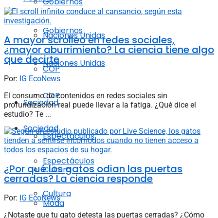
Gobiernos
Gobiernos
Naciones Unidas
A mayor scrolleo en redes sociales,
¿mayor aburrimiento? La ciencia tiene algo
que decirte
Naciones Unidas
COP
Por:
IG EcoNews
COP
El consumo de contenidos en redes sociales sin
Sociedad
profundización real puede llevar a la fatiga. ¿Qué dice el
estudio? Te ...
Sociedad
Espectáculos
Espectáculos
¿Por qué los gatos odian las puertas
Cultura
cerradas? La ciencia responde
Cultura
Por:
IG EcoNews
Moda
¿Notaste que tu gato detesta las puertas cerradas? ¿Cómo