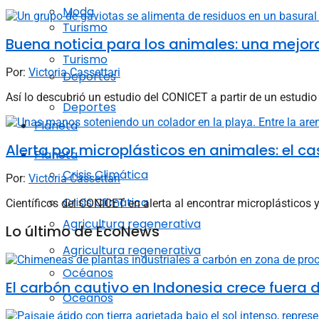
Moda
Turismo
Buena noticia para los animales: una mejor
Turismo
Por:
Victoria Cassettari
Deportes
Así lo descubrió un estudio del CONICET a partir de un estudio
Deportes
Planeta
Alerta por microplásticos en animales: el c
Planeta
Crisis Climática
Por:
Victoria Cassettari
Crisis Climática
Científicos del CONICET en alerta al encontrar microplásticos 
Agricultura regenerativa
Lo último de EcoNews
Agricultura regenerativa
Océanos
El carbón cautivo en Indonesia crece fuera de
Océanos