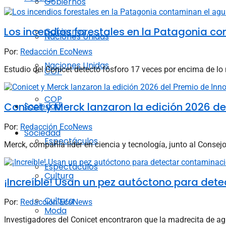
Gobiernos
Los incendios forestales en la Patagonia c
Gobiernos
Naciones Unidas
Por:
Redacción EcoNews
Naciones Unidas
Estudio del Conicet detectó fósforo 17 veces por encima de lo 
COP
COP
Conicet y Merck lanzaron la edición 2026 de
Sociedad
Por:
Redacción EcoNews
Sociedad
Espectáculos
Merck, compañía líder en ciencia y tecnología, junto al Consej
Espectáculos
Cultura
¡Increíble! Usan un pez autóctono para det
Cultura
Por:
Redacción EcoNews
Moda
Investigadores del Conicet encontraron que la madrecita de agu