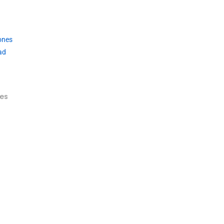
ones
ad
es