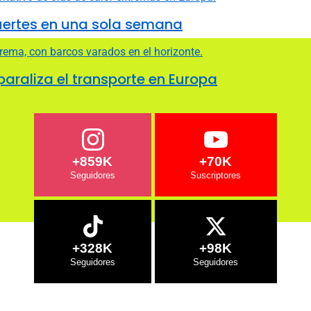
uertes en una sola semana
 paraliza el transporte en Europa
+859K
+70K
+328K
+98K