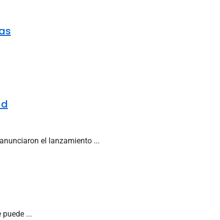
nas
ud
anunciaron el lanzamiento ...
 puede ...