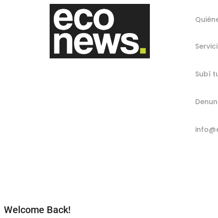
Quién
Servic
Subí t
Denun
info@
Welcome Back!