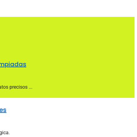
limpiadas
os precisos ...
les
gica.