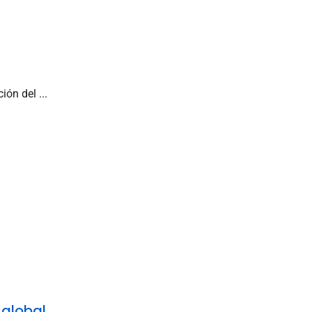
ón del ...
 global