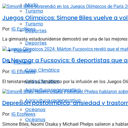
Moda
Turismo
Juegos Olímpicos: Simone Biles vuelve a vola
Turismo
Por:
IG EcoNews
Deportes
La gimnasta estadounidense demostró ser una de las mejores de
Deportes
Planeta
De Neymar a Fucsovics: 6 deportistas que 
Planeta
Crisis Climática
Por:
IG EcoNews
Crisis Climática
El tenista reveló su fanatismo por la infusión en los Juegos Ol
Agricultura regenerativa
Agricultura regenerativa
Depresión postolímpica, ansiedad y trastorn
Océanos
Por:
IG EcoNews
Océanos
Simone Biles, Naomi Osaka y Michael Phelps salieron a hablar 