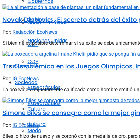
Gobiernos
Novak Djokovic: ¿El secreto detrás del éxito
Gobiernos
Naciones Unidas
Por:
Redacción EcoNews
Naciones Unidas
Si bien no es posible determinar si su éxito se debe únicament
COP
COP
Tras la polémica en los Juegos Olímpicos, Ima
Sociedad
Por:
IG EcoNews
Sociedad
Espectáculos
La boxeadora injustamente calificada como hombre emitió un c
Espectáculos
Cultura
Simone Biles se consagra como la mejor g
Cultura
Por:
IG EcoNews
Moda
Biles lo hizo de nuevo y se coronó con la medalla de oro, pero n