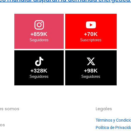
+859K
+70K
+328K
+98K
es somos
Legales
Términos y Condici
ios
Política de Privacid