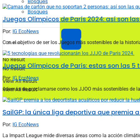
Bosques
Bosques
Juegos Olímpicos de París 2024: así son la
Por:
IG EcoNews
Con el objetivo de ser los Juegos más sostenibles de la histor
No Result
Juegos Olímpicos de París: estas son las 5
No Result
Por:
IG EcoNews
View All Result
Además de proclamarse como los JJOO más sostenibles de la his
View All Result
SailGP: la única liga deportiva que premia 
Por:
IG EcoNews
La Impact League mide diversas áreas como la acción climática,