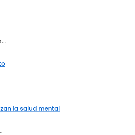
...
to
izan la salud mental
..