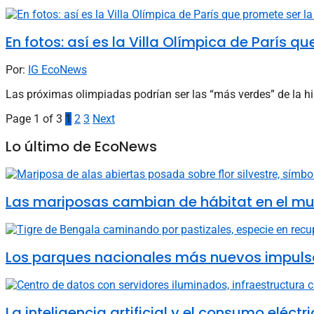
En fotos: así es la Villa Olímpica de París q
Por:
IG EcoNews
Las próximas olimpiadas podrían ser las “más verdes” de la his
Page 1 of 3
1
2
3
Next
Lo último de EcoNews
Las mariposas cambian de hábitat en el mun
Los parques nacionales más nuevos impulsa
La inteligencia artificial y el consumo elé