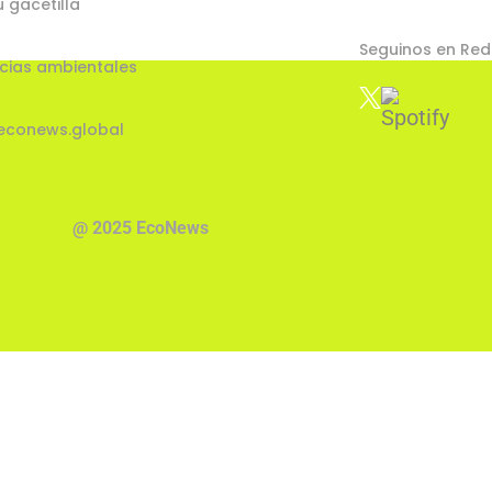
u gacetilla
Seguinos en Red
cias ambientales
econews.global
@ 2025 EcoNews