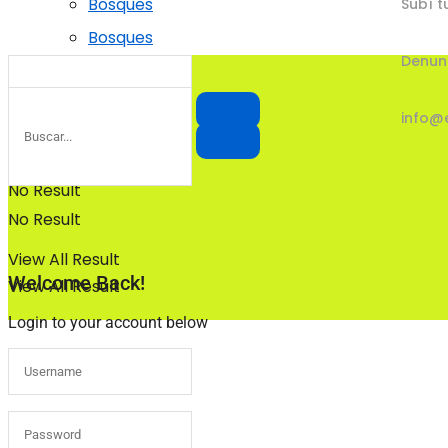
Bosques
Subí t
Bosques
Denun
info@
No Result
No Result
View All Result
Welcome Back!
View All Result
Login to your account below