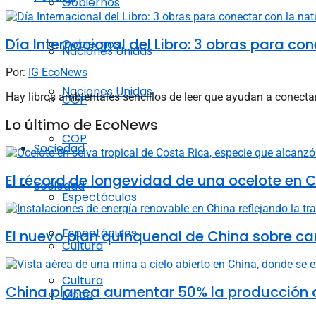
Gobiernos
Día Internacional del Libro: 3 obras para co
Gobiernos
Naciones Unidas
Por:
IG EcoNews
Naciones Unidas
Hay libros ambientales sencillos de leer que ayudan a conectar
COP
Lo último de EcoNews
COP
Sociedad
El récord de longevidad de una ocelote en C
Sociedad
Espectáculos
Espectáculos
El nuevo plan quinquenal de China sobre ca
Cultura
Cultura
China planea aumentar 50% la producción d
Moda