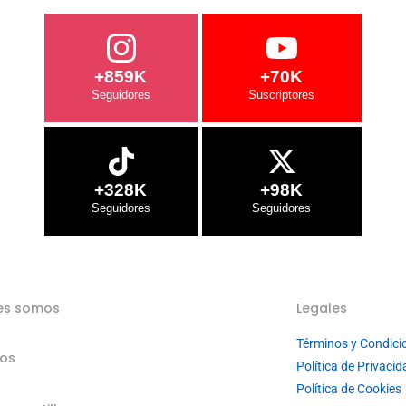
+859K
+70K
+328K
+98K
es somos
Legales
Términos y Condici
ios
Política de Privacid
Política de Cookies