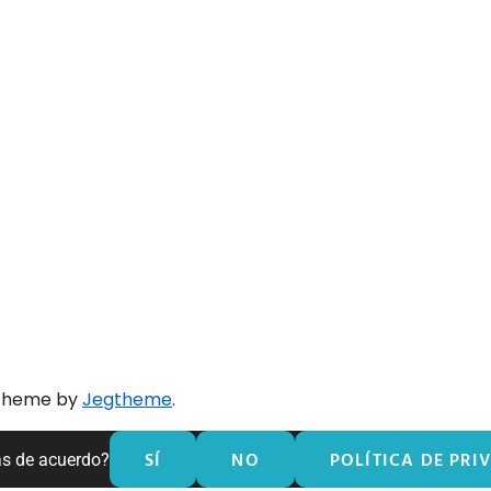
 theme by
Jegtheme
.
SÍ
NO
POLÍTICA DE PRI
ás de acuerdo?