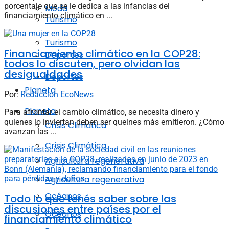
porcentaje que se le dedica a las infancias del
Moda
financiamiento climático en ...
Turismo
Turismo
Financiamiento climático en la COP28:
Deportes
todos lo discuten, pero olvidan las
desigualdades
Deportes
Planeta
Por:
Redacción EcoNews
Planeta
Para afrontar el cambio climático, se necesita dinero y
quienes lo inviertan deben ser queines más emitieron. ¿Cómo
Crisis Climática
avanzan las ...
Crisis Climática
Agricultura regenerativa
Agricultura regenerativa
Océanos
Todo lo que tenés saber sobre las
discusiones entre países por el
Océanos
financiamiento climático