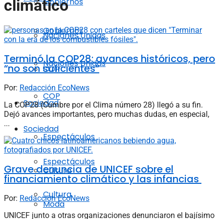
Gobiernos
climático
Gobiernos
Naciones Unidas
Terminó la COP28: avances históricos, pero
Naciones Unidas
“no son suficientes”
COP
Por:
Redacción EcoNews
COP
Sociedad
La COP28 (Cumbre por el Clima número 28) llegó a su fin.
Dejó avances importantes, pero muchas dudas, en especial,
...
Sociedad
Espectáculos
Espectáculos
Grave denuncia de UNICEF sobre el
Cultura
financiamiento climático y las infancias
Cultura
Por:
Redacción EcoNews
Moda
UNICEF junto a otras organizaciones denunciaron el bajísimo