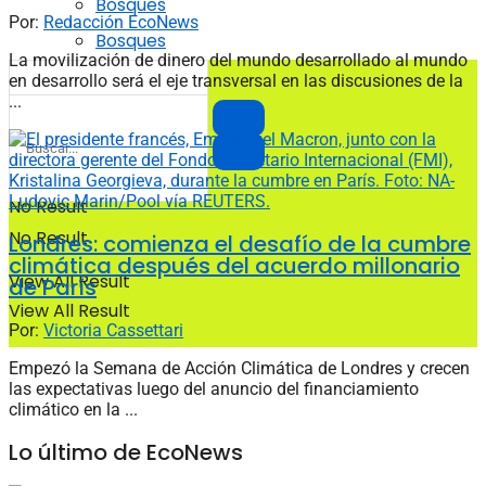
Bosques
Por:
Redacción EcoNews
Bosques
La movilización de dinero del mundo desarrollado al mundo
en desarrollo será el eje transversal en las discusiones de la
...
No Result
No Result
Londres: comienza el desafío de la cumbre
climática después del acuerdo millonario
View All Result
de París
View All Result
Por:
Victoria Cassettari
Empezó la Semana de Acción Climática de Londres y crecen
las expectativas luego del anuncio del financiamiento
climático en la ...
Lo último de EcoNews