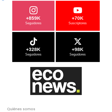
+859K
+70K
+328K
+98K
Quiénes somos