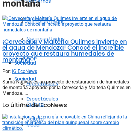
Gobiernos
montaña
Gobiernos
Naciones Unidas
Naciones Unidas
¡Cervecería y Maltería Quilmes invierte en
COP
el agua de Mendoza! Conocé el increíble
proyecto que restaura humedales de
montaña
COP
Sociedad
Por:
IG EcoNews
Sociedad
Sumá Nativas es un proyecto de restauración de humedales
Espectáculos
de montaña apoyado por la Cervecería y Maltería Quilmes en
Mendoza. ...
Espectáculos
Lo último de EcoNews
Cultura
Cultura
Moda