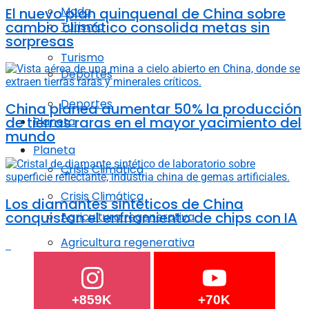
Moda
El nuevo plan quinquenal de China sobre
cambio climático consolida metas sin
Turismo
sorpresas
Turismo
Deportes
Deportes
China planea aumentar 50% la producción
de tierras raras en el mayor yacimiento del
Planeta
mundo
Planeta
Crisis Climática
Crisis Climática
Los diamantes sintéticos de China
conquistan el enfriamiento de chips con IA
Agricultura regenerativa
Agricultura regenerativa
Océanos
Océanos
+859K
+70K