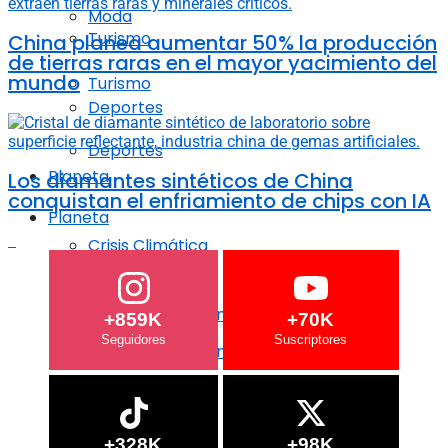
Moda
Turismo
China planea aumentar 50% la producción
de tierras raras en el mayor yacimiento del
mundo
Turismo
Deportes
Deportes
Planeta
Los diamantes sintéticos de China
conquistan el enfriamiento de chips con IA
Planeta
Crisis Climática
Crisis Climática
Agricultura regenerativa
+859K
+70K
Agricultura regenerativa
Océanos
Océanos
+328K
+98K