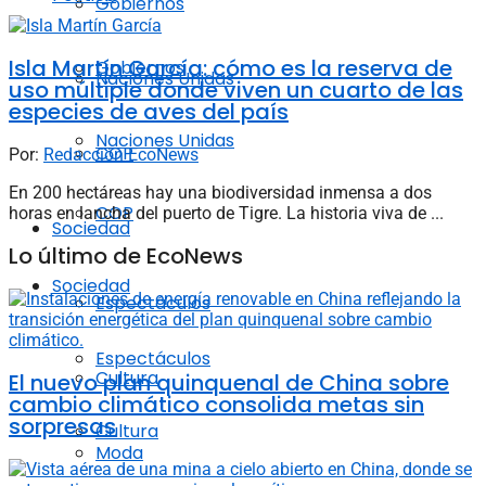
Gobiernos
Isla Martín García: cómo es la reserva de
Gobiernos
Naciones Unidas
uso múltiple donde viven un cuarto de las
especies de aves del país
Naciones Unidas
COP
Por:
Redacción EcoNews
En 200 hectáreas hay una biodiversidad inmensa a dos
COP
horas en lancha del puerto de Tigre. La historia viva de ...
Sociedad
Lo último de EcoNews
Sociedad
Espectáculos
Espectáculos
Cultura
El nuevo plan quinquenal de China sobre
cambio climático consolida metas sin
sorpresas
Cultura
Moda