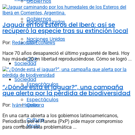
Gobiernos
Gobiernos
Naciones Unidas
Jaguar en los Esteros del Iberá: así se
recuperó la especie tras su extinción local
Naciones Unidas
COP
Por:
Redacción EcoNews
Hace 70 años desapareció el último yaguareté de Iberá. Hoy
COP
hay más de 20 en libertad reproduciéndose. Cómo se logró ...
Sociedad
Sociedad
Espectáculos
“¿Dónde está el jaguar?”, una campaña
que alerta por la pérdida de biodiversidad
Espectáculos
Cultura
Por:
Iván Hojman
En una carta abierta a los gobiernos latinoamericanos,
Cultura
Periodistas por el Planeta (PxP) pide mayor compromiso
Moda
para combatir esta problemática ...