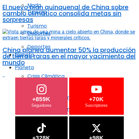
Moda
El nuevo plan quinquenal de China sobre
Turismo
cambio climático consolida metas sin
sorpresas
Turismo
Deportes
Deportes
China planea aumentar 50% la producción
Planeta
de tierras raras en el mayor yacimiento del
mundo
Planeta
Crisis Climática
Crisis Climática
Agricultura regenerativa
+859K
+70K
Agricultura regenerativa
Océanos
Océanos
+328K
+98K