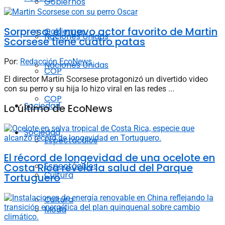
Gobiernos
Sorpresa: el nuevo actor favorito de Martin
Gobiernos
Naciones Unidas
Scorsese tiene cuatro patas
Por:
Redacción EcoNews
Naciones Unidas
COP
El director Martin Scorsese protagonizó un divertido video
con su perro y su hija lo hizo viral en las redes ...
COP
Sociedad
Lo último de EcoNews
Sociedad
Espectáculos
El récord de longevidad de una ocelote en
Espectáculos
Costa Rica revela la salud del Parque
Cultura
Tortuguero
Cultura
Moda