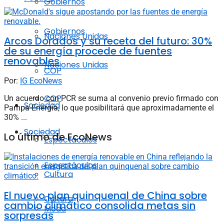
Gobiernos
Gobiernos
Naciones Unidas
Arcos Dorados y su receta del futuro: 30%
de su energía procede de fuentes
renovables
Naciones Unidas
COP
Por:
IG EcoNews
COP
Un acuerdo con PCR se suma al convenio previo firmado con
Sociedad
Pampa Energía, lo que posibilitará que aproximadamente el
30% ...
Sociedad
Lo último de EcoNews
Espectáculos
Espectáculos
Cultura
El nuevo plan quinquenal de China sobre
Cultura
cambio climático consolida metas sin
Moda
sorpresas