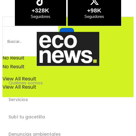
Bosques
+328K
+98K
Bosques
No Result
No Result
View All Result
Quiénes somos
View All Result
Servicios
Subí tu gacetilla
Denuncias ambientales