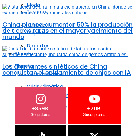
Moda
Turismo
China planea aumentar 50% la producción
Turismo
de tierras raras en el mayor yacimiento del
Deportes
mundo
Deportes
Planeta
Los diamantes sintéticos de China
Planeta
conquistan el enfriamiento de chips con IA
Crisis Climática
Crisis Climática
Agricultura regenerativa
Agricultura regenerativa
+859K
+70K
Océanos
Océanos