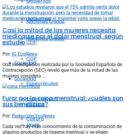
Gobiernos
Gobiernos
Naciones Unidas
Casi la mitad de las mujeres necesita
medicarse por el dolor menstrual, según
Naciones Unidas
estudio
COP
Por:
IG EcoNews
COP
Sociedad
Una investigación realizada por la Sociedad Española de
Contracepción (SEC) reveló que más de la mitad de las
mujeres considera ...
Sociedad
Espectáculos
Furor por la copa menstrual: ¿cuáles son
Espectáculos
sus beneficios?
Cultura
Por:
Redacción EcoNews
Cultura
Moda
Cada vez hay más conocimiento de la contaminación de
algunos productos de higiene mentrual y se eligen