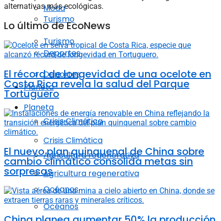
alternativas más ecológicas.
Moda
Turismo
Lo último de EcoNews
Turismo
Deportes
El récord de longevidad de una ocelote en
Deportes
Costa Rica revela la salud del Parque
Planeta
Tortuguero
Planeta
Crisis Climática
Crisis Climática
El nuevo plan quinquenal de China sobre
Agricultura regenerativa
cambio climático consolida metas sin
sorpresas
Agricultura regenerativa
Océanos
Océanos
China planea aumentar 50% la producción