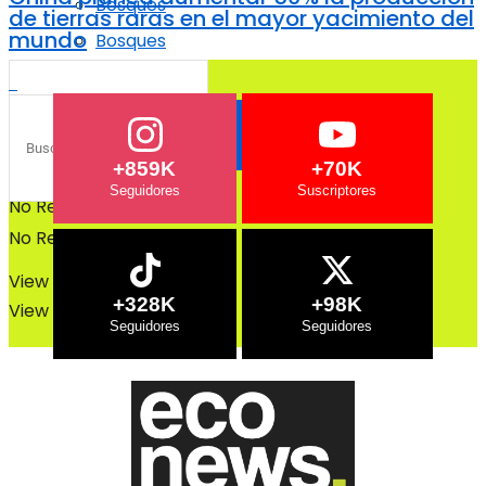
Bosques
de tierras raras en el mayor yacimiento del
mundo
Bosques
+859K
+70K
No Result
No Result
View All Result
+328K
+98K
View All Result