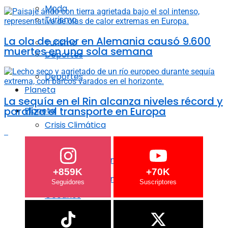
Moda
Turismo
La ola de calor en Alemania causó 9.600
Turismo
muertes en una sola semana
Deportes
Deportes
Planeta
La sequía en el Rin alcanza niveles récord y
paraliza el transporte en Europa
Planeta
Crisis Climática
Crisis Climática
Agricultura regenerativa
+859K
+70K
Agricultura regenerativa
Océanos
Océanos