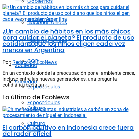
Gobiernos
Gobiernos
Naciones Unidas
¿Un cambio de hábitos en los más chicos
para cuidar el planeta? El producto de uso
Naciones Unidas
cotidiano que los niños eligen cada vez
COP
menos en Argentina
COP
Por:
Redacción EcoNews
Sociedad
En un contexto donde la preocupación por el ambiente crece,
incluso entre las nuevas generaciones, una pregunta
Sociedad
cotidiana revela un ...
Espectáculos
Lo último de EcoNews
Espectáculos
Cultura
Cultura
El carbón cautivo en Indonesia crece fuera
Moda
del radar oficial