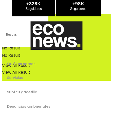
Bosques
+328K
+98K
Bosques
No Result
No Result
Quiénes somos
View All Result
View All Result
Servicios
Subí tu gacetilla
Denuncias ambientales