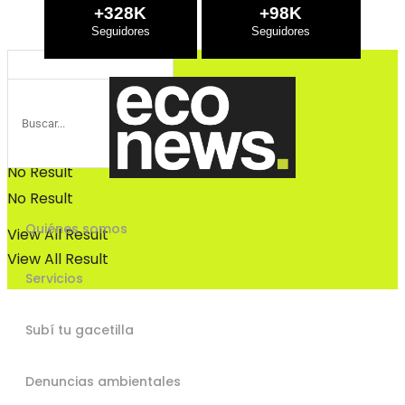
Bosques
+328K
+98K
Bosques
No Result
No Result
Quiénes somos
View All Result
View All Result
Servicios
Subí tu gacetilla
Denuncias ambientales