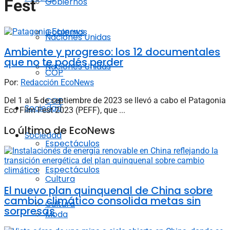
Gobiernos
Fest
Gobiernos
Naciones Unidas
Ambiente y progreso: los 12 documentales
que no te podés perder
Naciones Unidas
COP
Por:
Redacción EcoNews
COP
Del 1 al 5 de septiembre de 2023 se llevó a cabo el Patagonia
Sociedad
Eco Film Fest 2023 (PEFF), que ...
Lo último de EcoNews
Sociedad
Espectáculos
Espectáculos
Cultura
El nuevo plan quinquenal de China sobre
cambio climático consolida metas sin
Cultura
sorpresas
Moda