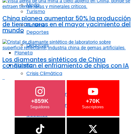
Moda
Turismo
China planea aumentar 50% la producción
de tierras raras en el mayor yacimiento del
Turismo
mundo
Deportes
Deportes
Planeta
Los diamantes sintéticos de China
conquistan el enfriamiento de chips con IA
Planeta
Crisis Climática
Crisis Climática
Agricultura regenerativa
+859K
+70K
Agricultura regenerativa
Océanos
Océanos