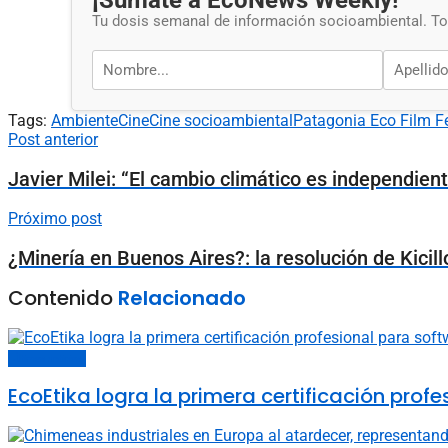
¡Sumate a EcoNews Weekly!
Tu dosis semanal de información socioambiental. Tod
Tags:
Ambiente
Cine
Cine socioambiental
Patagonia Eco Film F
Post anterior
Javier Milei: “El cambio climático es independien
Próximo post
¿Minería en Buenos Aires?: la resolución de Kicill
Contenido
Relacionado
Últimas noticias
EcoEtika logra la primera certificación pro