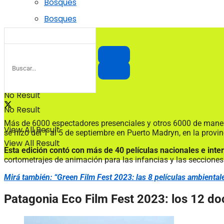
Bosques
Bosques
No Result
No Result
Más de 6000 espectadores presenciales y otros 6000 de manera 
View All Result
se hizo del 1 al 5 de septiembre en Puerto Madryn, en la provi
View All Result
Esta edición contó con más de 40 películas nacionales e inte
cortometrajes de animación para las infancias y las secciones
Mirá también: “Green Film Fest 2023: las 8 películas ambiental
Patagonia Eco Film Fest 2023: los 12 d