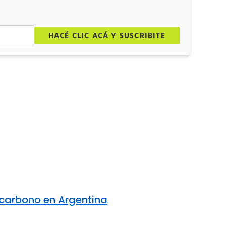
.
HACÉ CLIC ACÁ Y SUSCRIBITE
e carbono en Argentina