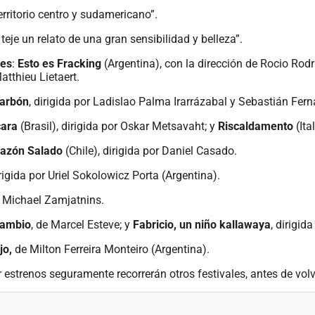
erritorio centro y sudamericano”.
eje un relato de una gran sensibilidad y belleza”.
les
:
Esto es Fracking
(Argentina), con la dirección de Rocio Rod
atthieu Lietaert.
Carbón
, dirigida por Ladislao Palma Irarrázabal y Sebastián Fer
cara
(Brasil), dirigida por Oskar Metsavaht; y
Riscaldamento
(Ita
orazón Salado
(Chile), dirigida por Daniel Casado.
irigida por Uriel Sokolowicz Porta (Argentina).
e Michael Zamjatnins.
cambio
, de Marcel Esteve; y
Fabricio, un niño kallawaya
, dirigid
jo,
de Milton Ferreira Monteiro (Argentina).
er estrenos seguramente recorrerán otros festivales, antes de volv