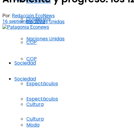
Gobiernos
Por:
Redacción EcoNews
Gobiernos
Naciones Unidas
16 septiembre, 2023
Naciones Unidas
COP
COP
Sociedad
Sociedad
Espectáculos
Espectáculos
Cultura
Cultura
Moda