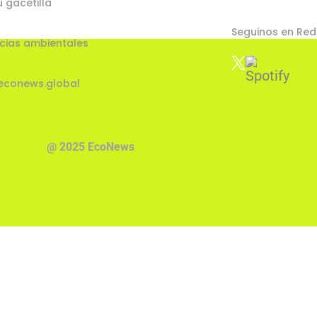
u gacetilla
Seguinos en Red
cias ambientales
econews.global
@ 2025 EcoNews