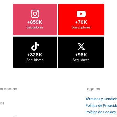
+859K
+70K
+328K
+98K
es somos
Legales
Términos y Condici
ios
Política de Privacid
Política de Cookies