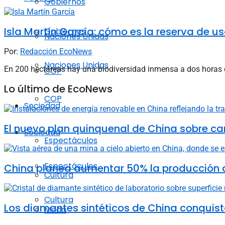
Gobiernos
Isla Martín García: cómo es la reserva de u
Gobiernos
Naciones Unidas
Por:
Redacción EcoNews
Naciones Unidas
En 200 hectáreas hay una biodiversidad inmensa a dos horas en 
COP
Lo último de EcoNews
COP
Sociedad
El nuevo plan quinquenal de China sobre ca
Sociedad
Espectáculos
Espectáculos
China planea aumentar 50% la producción d
Cultura
Cultura
Los diamantes sintéticos de China conquista
Moda