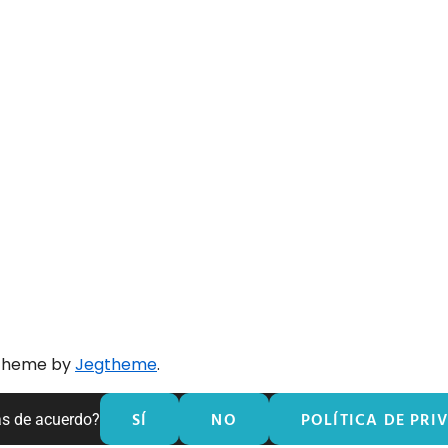
 theme by
Jegtheme
.
SÍ
NO
POLÍTICA DE PRI
ás de acuerdo?