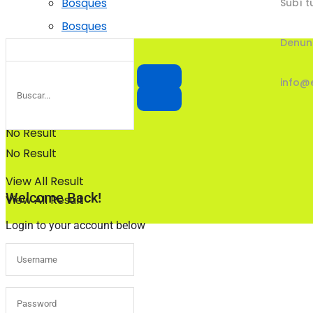
Bosques
Subí t
Bosques
Denun
info@
No Result
No Result
View All Result
Welcome Back!
View All Result
Login to your account below