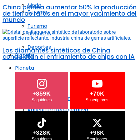
Moda
China planea aumentar 50% la producción
Turismo
de tierras raras en el mayor yacimiento del
mundo
Turismo
Deportes
Deportes
Los diamantes sintéticos de China
Planeta
conquistan el enfriamiento de chips con IA
Planeta
Crisis Climática
Crisis Climática
+859K
+70K
Agricultura regenerativa
Agricultura regenerativa
Océanos
Océanos
+328K
+98K