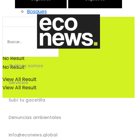
Bosques
Bosques
No Result
Quiénes somos
No Result
View All Result
Servicios
View All Result
Subí tu gacetilla
Denuncias ambientales
info@econews.global