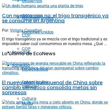
Gobiernos
Con nuestro pan no: el trigo transgénico ya
Gobiernos
Naciones Unidas
se consume en Argentina
Por:
Victoria Cassettari
Naciones Unidas
COP
El trigo transgénico ya se mezcla con el trigo tradicional y es
imposible saber cuál consumimos en nuestra mesa. ¿Qué ...
COP
Sociedad
Lo último de EcoNews
Sociedad
Espectáculos
El nuevo plan quinquenal de China sobre
Espectáculos
Cultura
cambio climático consolida metas sin
sorpresas
Cultura
Moda