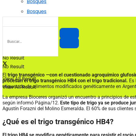
Bosques
Bosques
No Result
No Result
El
trigo transgénico —con el cuestionado agroquímico glufos
View All Result
procesan el trigo transgénico HB4 con el trigo tradicional.
Es 
etiquetado de alimentos modificados genéticamente en Argent
View All Result
La empresa Bioceres organizó un encuentro a principios de este
según informó Página/12.
Este tipo de trigo ya se produce j
Agustín Forazni del Molino Esmeralda. El 60% de sus cliente
¿Qué es el trigo transgénico HB4?
El trigo HB4 se modifica genéticamente para resistir el rocío