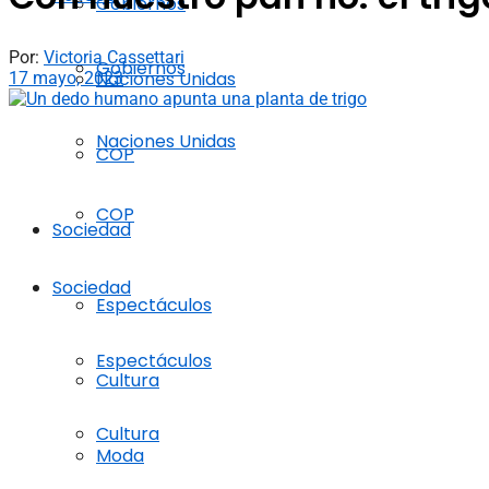
Gobiernos
Por:
Victoria Cassettari
Gobiernos
Naciones Unidas
17 mayo, 2023
Naciones Unidas
COP
COP
Sociedad
Sociedad
Espectáculos
Espectáculos
Cultura
Cultura
Moda