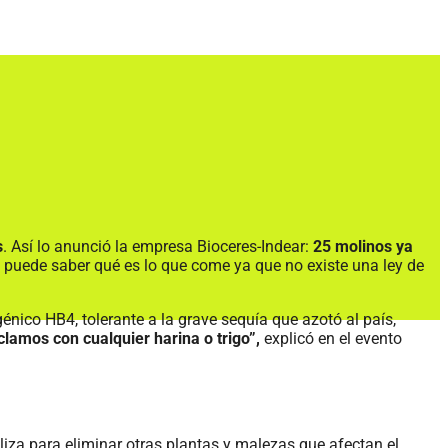
s
. Así lo anunció la empresa Bioceres-Indear:
25 molinos ya
 puede saber qué es lo que come ya que no existe una ley de
énico HB4, tolerante a la grave sequía que azotó al país,
clamos con cualquier harina o trigo”,
explicó en el evento
liza para eliminar otras plantas y malezas que afectan el