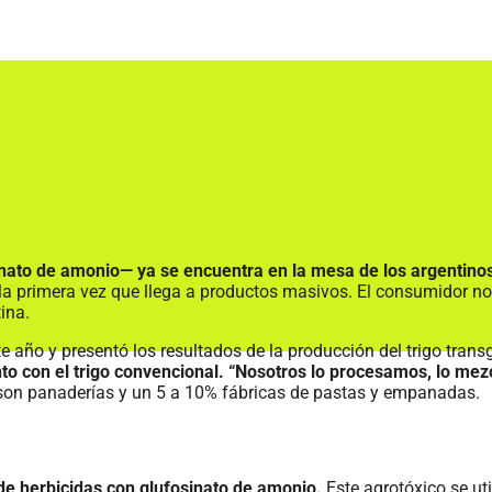
inato de amonio— ya se encuentra en la mesa de los argentino
la primera vez que llega a productos masivos. El consumidor no
ina.
 año y presentó los resultados de la producción del trigo transg
unto con el trigo convencional. “Nosotros lo procesamos, lo mez
s son panaderías y un 5 a 10% fábricas de pastas y empanadas.
 de herbicidas con glufosinato de amonio.
Este agrotóxico se uti