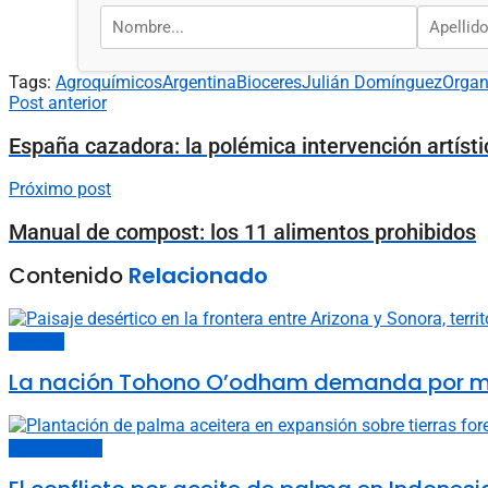
Tags:
Agroquímicos
Argentina
Bioceres
Julián Domínguez
Organ
Post anterior
España cazadora: la polémica intervención artísti
Próximo post
Manual de compost: los 11 alimentos prohibidos
Contenido
Relacionado
Sociedad
La nación Tohono O’odham demanda por muro 
Cambio climático