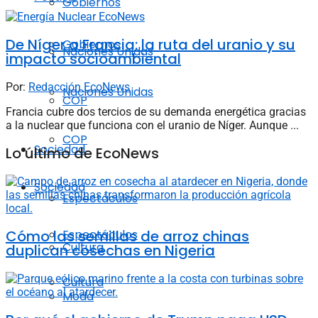
Gobiernos
De Níger a Francia: la ruta del uranio y su
Gobiernos
Naciones Unidas
impacto socioambiental
Por:
Redacción EcoNews
Naciones Unidas
COP
Francia cubre dos tercios de su demanda energética gracias
a la nuclear que funciona con el uranio de Níger. Aunque ...
COP
Sociedad
Lo último de EcoNews
Sociedad
Espectáculos
Cómo las semillas de arroz chinas
Espectáculos
Cultura
duplican cosechas en Nigeria
Cultura
Moda