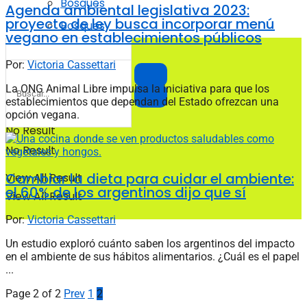
Bosques
Agenda ambiental legislativa 2023:
proyecto de ley busca incorporar menú
Bosques
vegano en establecimientos públicos
Por:
Victoria Cassettari
La ONG Animal Libre impulsa la iniciativa para que los
establecimientos que dependan del Estado ofrezcan una
opción vegana.
No Result
No Result
Cambiar la dieta para cuidar el ambiente:
View All Result
el 60% de los argentinos dijo que sí
View All Result
Por:
Victoria Cassettari
Un estudio exploró cuánto saben los argentinos del impacto
en el ambiente de sus hábitos alimentarios. ¿Cuál es el papel
...
Page 2 of 2
Prev
1
2