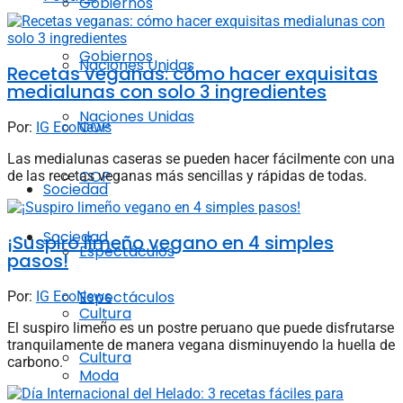
Gobiernos
Gobiernos
Naciones Unidas
Recetas veganas: cómo hacer exquisitas
medialunas con solo 3 ingredientes
Naciones Unidas
COP
Por:
IG EcoNews
Las medialunas caseras se pueden hacer fácilmente con una
COP
de las recetas veganas más sencillas y rápidas de todas.
Sociedad
Sociedad
¡Suspiro limeño vegano en 4 simples
Espectáculos
pasos!
Espectáculos
Por:
IG EcoNews
Cultura
El suspiro limeño es un postre peruano que puede disfrutarse
tranquilamente de manera vegana disminuyendo la huella de
Cultura
carbono.
Moda