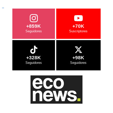
+859K
+70K
+328K
+98K