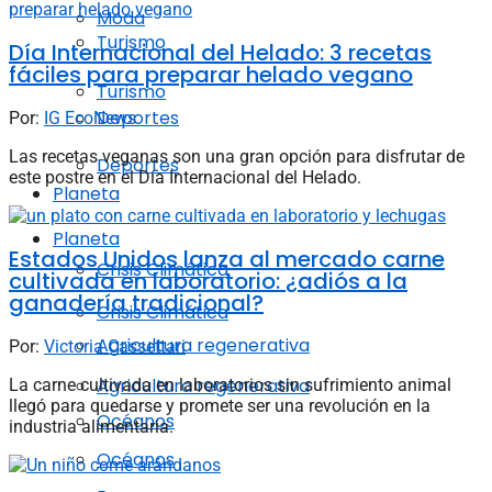
Moda
Turismo
Día Internacional del Helado: 3 recetas
fáciles para preparar helado vegano
Turismo
Deportes
Por:
IG EcoNews
Las recetas veganas son una gran opción para disfrutar de
Deportes
este postre en el Día Internacional del Helado.
Planeta
Planeta
Estados Unidos lanza al mercado carne
Crisis Climática
cultivada en laboratorio: ¿adiós a la
ganadería tradicional?
Crisis Climática
Agricultura regenerativa
Por:
Victoria Cassettari
Agricultura regenerativa
La carne cultivada en laboratorios sin sufrimiento animal
llegó para quedarse y promete ser una revolución en la
Océanos
industria alimentaria.
Océanos