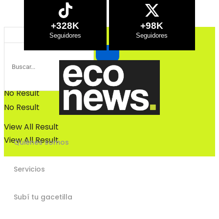
Bosques
Bosques
+328K
+98K
No Result
No Result
View All Result
View All Result
Quiénes somos
Servicios
Subí tu gacetilla