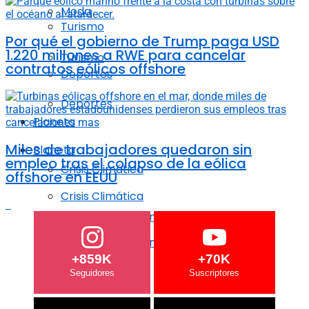
Moda
Turismo
Por qué el gobierno de Trump paga USD
1.220 millones a RWE para cancelar
Turismo
contratos eólicos offshore
Deportes
Deportes
Planeta
Miles de trabajadores quedaron sin
Planeta
empleo tras el colapso de la eólica
Crisis Climática
offshore en EEUU
Crisis Climática
Agricultura regenerativa
Agricultura regenerativa
+859K
+70K
Océanos
Océanos