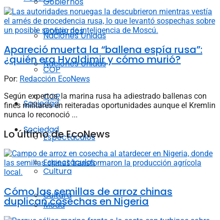
Gobiernos
Gobiernos
Naciones Unidas
Apareció muerta la “ballena espía rusa”:
¿quién era Hvaldimir y cómo murió?
Naciones Unidas
COP
Por:
Redacción EcoNews
COP
Según expertos, la marina rusa ha adiestrado ballenas con
Sociedad
fines militares en reiteradas oportunidades aunque el Kremlin
nunca lo reconoció ...
Sociedad
Lo último de EcoNews
Espectáculos
Espectáculos
Cultura
Cómo las semillas de arroz chinas
Cultura
duplican cosechas en Nigeria
Moda