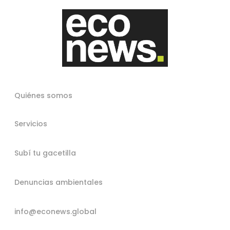
Quiénes somos
Servicios
Subí tu gacetilla
Denuncias ambientales
info@econews.global