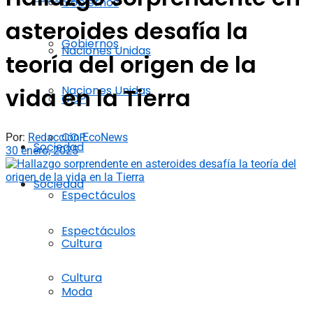
Gobiernos
asteroides desafía la
Gobiernos
Naciones Unidas
teoría del origen de la
Naciones Unidas
vida en la Tierra
COP
COP
Por:
Redacción EcoNews
Sociedad
30 enero, 2025
Sociedad
Espectáculos
Espectáculos
Cultura
Cultura
Moda