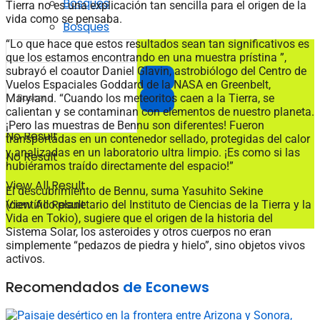
Bosques
Tierra no es una explicación tan sencilla para el origen de la
vida como se pensaba.
Bosques
“Lo que hace que estos resultados sean tan significativos es
que los estamos encontrando en una muestra prístina ”,
subrayó el coautor Daniel Glavin, astrobiólogo del Centro de
Vuelos Espaciales Goddard de la NASA en Greenbelt,
Maryland. “Cuando los meteoritos caen a la Tierra, se
calientan y se contaminan con elementos de nuestro planeta.
¡Pero las muestras de Bennu son diferentes! Fueron
No Result
transportadas en un contenedor sellado, protegidas del calor
y analizadas en un laboratorio ultra limpio. ¡Es como si las
No Result
hubiéramos traído directamente del espacio!”
View All Result
El descubrimiento de Bennu, suma Yasuhito Sekine
View All Result
(científico planetario del Instituto de Ciencias de la Tierra y la
Vida en Tokio), sugiere que el origen de la historia del
Sistema Solar, los asteroides y otros cuerpos no eran
simplemente “pedazos de piedra y hielo”, sino objetos vivos
activos.
Recomendados
de Econews