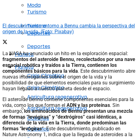
Moda
Turismo
Turismo
El descubrimiento entorno a Bennu cambia la perspectiva del
origen de la vida. (Foto: Pixabay)
Deportes
Deportes
La NASA ha anunciado un hito en la exploración espacial:
Planeta
fragmentos del asteroide Bennu, recolectados por una nave
espacial robótica y traídos a la Tierra, contienen los
Planeta
componentes básicos para la vida
. Este descubrimiento abre
Crisis Climática
nuevas interrogantes sobre el origen de la vida y la
posibilidad de que elementos esenciales para su surgimiento
Crisis Climática
hayan llegado a nuestro planeta desde el espacio.
Agricultura regenerativa
El asteroide Bennu contiene componentes esenciales para la
vida, como los que forman el
ADN y las proteínas
. Sin
Agricultura regenerativa
embargo,
los aminoácidos de Bennu presentan una mezcla
de formas “levógiras” y “dextrógiros” casi idénticas, a
Océanos
diferencia de la vida en la Tierra, donde predominan las
Océanos
formas “levógiras
“. Este descubrimiento, publicado en
Nature Astronomy 1, indica que la llegada de asteroides a la