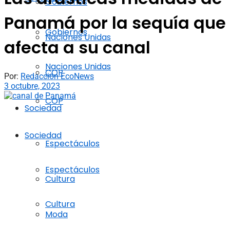
Gobiernos
Panamá por la sequía que
Gobiernos
Naciones Unidas
afecta a su canal
Naciones Unidas
COP
Por:
Redacción EcoNews
3 octubre, 2023
COP
Sociedad
Sociedad
Espectáculos
Espectáculos
Cultura
Cultura
Moda