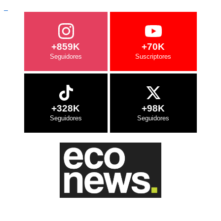
+859K
+70K
+328K
+98K