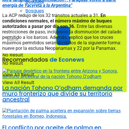
Bosques
energía de Yacyretá a la Argentina”
Bosques
La ACP redujo de los 32 tránsitos actuales a 31.
En
condiciones normales, el número máximo de buques
autorizados a pasar por día son 36.
Entre las diversas
restricciones de paso, incluyeron la disminución del calado
permitido a los barcos. Además, explicó que los cruces
máximos permitidos serán divididos de la siguiente forma:
nueve por la esclusa Neopanamax y 22 por la Panamax.
No Result
Recomendados
de Econews
No Result
View All Result
View All Result
La nación Tohono O’odham demanda por
muro fronterizo que divide su territorio
ancestral
El conflicto por aceite de palma en