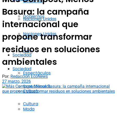
Gobiernos
Basura: la campaña
Gobiernos
Naciones Unidas
internacional que
Naciones Unidas
propone transformar
COP
residuos en soluciones
COP
Sociedad
ambientales
Sociedad
Espectáculos
Por:
Redacción EcoNews
27 marzo, 2026
Espectáculos
Cultura
Cultura
Moda