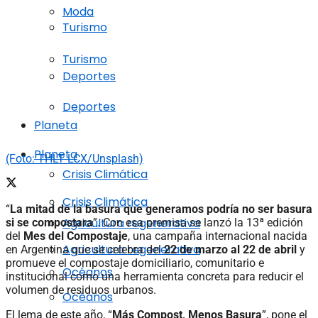
Moda
Turismo
Turismo
Deportes
Deportes
Planeta
Planeta
(Foto: THLT LCX/Unsplash)
Crisis Climática
Crisis Climática
“
La mitad de la basura que generamos podría no ser basura
Agricultura regenerativa
si se compostara
”. Con esa premisa se lanzó la 13ª edición
del
Mes del Compostaje
, una campaña internacional nacida
Agricultura regenerativa
en Argentina que se celebra del
22 de marzo al 22 de abril
y
promueve el compostaje domiciliario, comunitario e
Océanos
institucional como una herramienta concreta para reducir el
volumen de residuos urbanos.
Océanos
El lema de este año, “
Más Compost, Menos Basura
”, pone el