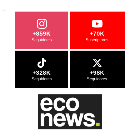
+859K
+70K
+328K
+98K