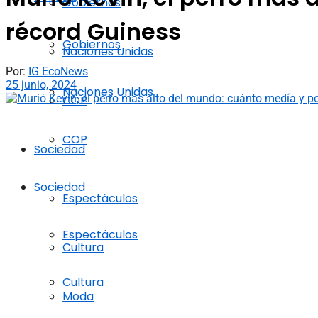
Gobiernos
récord Guiness
Gobiernos
Naciones Unidas
Por:
IG EcoNews
25 junio, 2024
Naciones Unidas
COP
COP
Sociedad
Sociedad
Espectáculos
Espectáculos
Cultura
Cultura
Moda