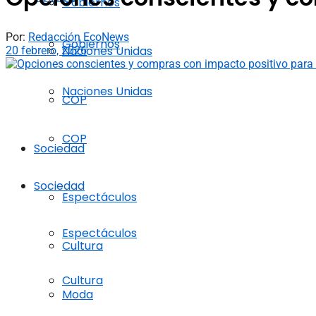
Gobiernos
Por:
Redacción EcoNews
Gobiernos
Naciones Unidas
20 febrero, 2026
Naciones Unidas
COP
COP
Sociedad
Sociedad
Espectáculos
Espectáculos
Cultura
Cultura
Moda