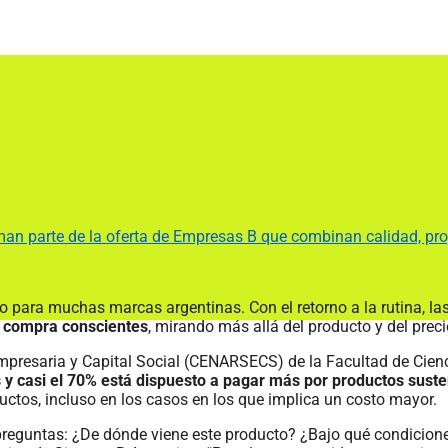
man parte de la oferta de Empresas B que combinan calidad, prop
ño para muchas marcas argentinas. Con el retorno a la rutina, la
 compra conscientes
,
mirando más allá del producto y del prec
mpresaria y Capital Social (CENARSECS) de la Facultad de Cie
s y casi el 70% está dispuesto a pagar más por productos sust
ductos, incluso en los casos en los que implica un costo mayor.
preguntas: ¿De dónde viene este producto? ¿Bajo qué condicione